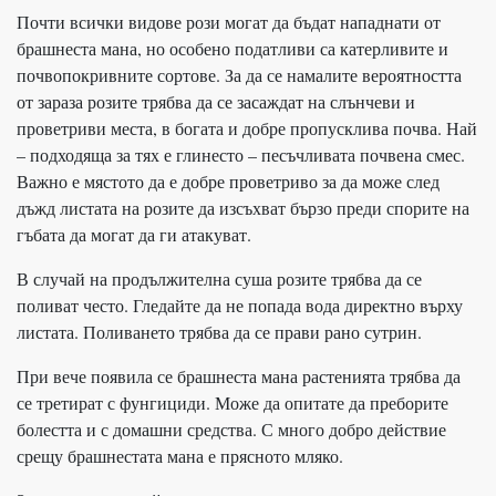
Почти всички видове рози могат да бъдат нападнати от
брашнеста мана, но особено податливи са катерливите и
почвопокривните сортове. За да се намалите вероятността
от зараза розите трябва да се засаждат на слънчеви и
проветриви места, в богата и добре пропусклива почва. Най
– подходяща за тях е глинесто – песъчливата почвена смес.
Важно е мястото да е добре проветриво за да може след
дъжд листата на розите да изсъхват бързо преди спорите на
гъбата да могат да ги атакуват.
В случай на продължителна суша розите трябва да се
поливат често. Гледайте да не попада вода директно върху
листата. Поливането трябва да се прави рано сутрин.
При вече появила се брашнеста мана растенията трябва да
се третират с фунгициди. Може да опитате да преборите
болестта и с домашни средства. С много добро действие
срещу брашнестата мана е прясното мляко.