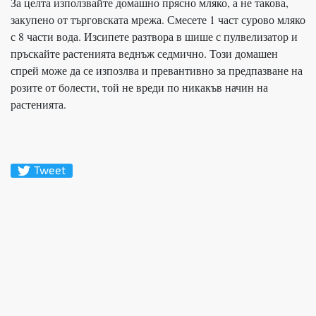
За целта използвайте домашно прясно мляко, а не такова,
закупено от търговската мрежа. Смесете 1 част сурово мляко
с 8 части вода. Изсипете разтвора в шише с пулвелизатор и
пръскайте растенията веднъж седмично. Този домашен
спрей може да се изпозлва и превантивно за предпазване на
розите от болести, той не вреди по никакъв начин на
растенията.
Tweet