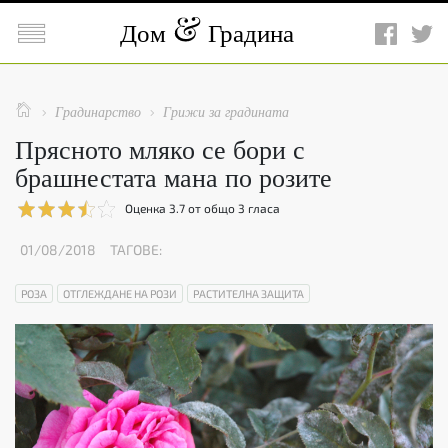

Дом
Градина

Градинарство
Грижи за градината


Прясното мляко се бори с
брашнестата мана по розите
Оценка
3.7
от общо
3
гласа
01/08/2018
ТАГОВЕ:
РОЗА
ОТГЛЕЖДАНЕ НА РОЗИ
РАСТИТЕЛНА ЗАЩИТА