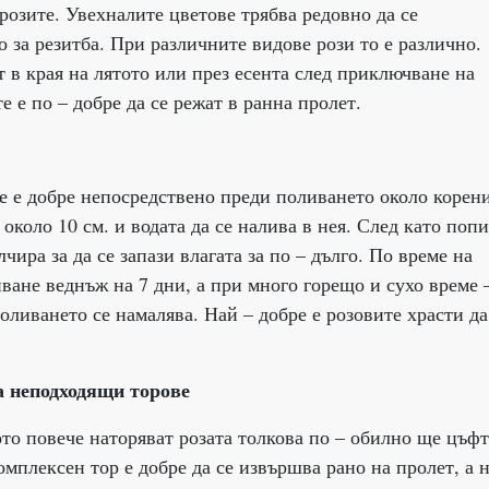
 розите. Увехналите цветове трябва редовно да се
 за резитба. При различните видове рози то е различно.
 в края на лятото или през есента след приключване на
 е по – добре да се режат в ранна пролет.
те е добре непосредствено преди поливането около корен
около 10 см. и водата да се налива в нея. След като попи
лчира за да се запази влагата за по – дълго. По време на
ване веднъж на 7 дни, а при много горещо и сухо време 
поливането се намалява. Най – добре е розовите храсти да
а неподходящи торове
то повече наторяват розата толкова по – обилно ще цъфт
омплексен тор е добре да се извършва рано на пролет, а 