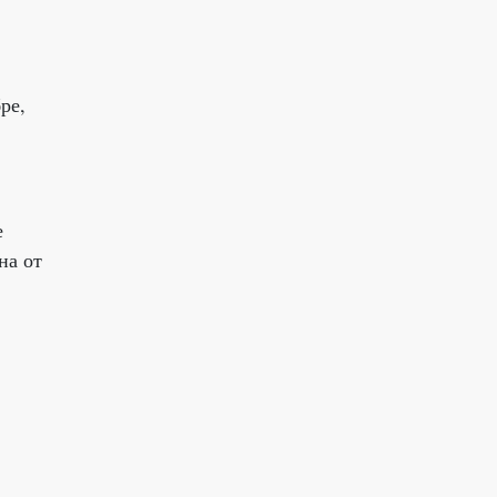
ре,
е
на от