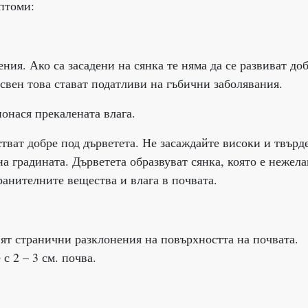
птоми:
ия. Ако са засадени на сянка те няма да се развиват доб
свен това стават податливи на гъбични заболявания.
онася прекалената влага.
встват добре под дърветета. Не засаждайте високи и твърд
а градината. Дърветета образвуват сянка, която е нежела
хранителните вещества и влага в почвата.
вят странични разклонения на повърхността на почвата.
с 2 – 3 см. почва.