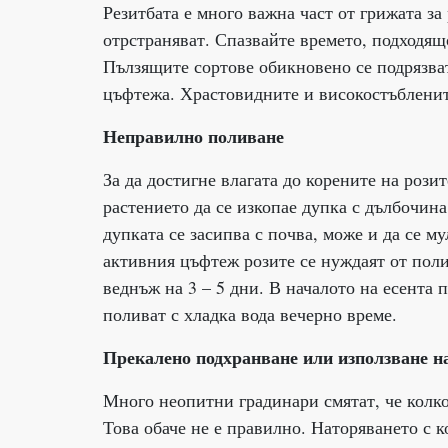
Резитбата е много важна част от грижата за
отрстраняват. Спазвайте времето, подходящо
Пълзящите сортове обикновено се подрязват
цъфтежа. Храстовидните и високостъблените
Неправилно поливане
За да достигне влагата до корените на рози
растението да се изкопае дупка с дълбочина 
дупката се засипва с почва, може и да се му
активния цъфтеж розите се нуждаят от поли
веднъж на 3 – 5 дни. В началото на есента 
поливат с хладка вода вечерно време.
Прекалено подхранване или използване н
Много неопитни градинари смятат, че колко
Това обаче не е правилно. Наторяването с к