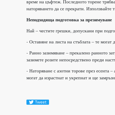
време на цъфтеж. Последното торене трябва 
наторяването да се прекрати. Използвайте 
Неподходяща подготовка за презимуване
Най – честите грешки, допускани при подго
- Оставяне на листа на стъблата – те могат
- Ранно зазимяване – прекалено ранното за
зазимете розите непосредствено преди наст
- Наторяване с азотни торове през есента –
могат да израстнат и укрепнат и ще замръзн
Tweet