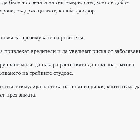
да бъде до средата на септември, след което е добре
торове, съдържащи азот, калий, фосфор.
товка за презимуване на розите са:
 да привлекат вредители и да увеличат риска от заболяван
трупване може да накара растенията да покълнат затова
ъпването на трайните студове.
 азотът стимулира растежа на нови издънки, които няма д
ат през зимата.