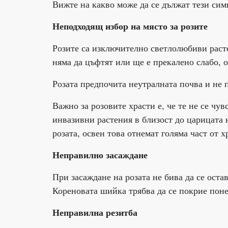
Вижте на какво може да се дължат тези сим
Неподходящ избор на място за розите
Розите са изключително светлолюбиви растен
няма да цъфтят или ще е прекалено слабо, о
Розата предпочита неутралната почва и не п
Важно за розовите храсти е, че те не се чу
инвазивни растения в близост до царицата н
розата, освен това отнемат голяма част от 
Неправилно засаждане
При засаждане на розата не бива да се оста
Кореновата шийка трябва да се покрие поне 
Неправилна резитба