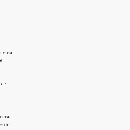
ите на
е
–
 се
и тя.
не по