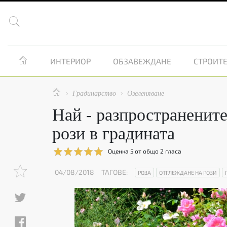


ИНТЕРИОР
ОБЗАВЕЖДАНЕ
СТРОИТЕ

Градинарство
Озеленяване


Най - разпространенит
рози в градината
Оценка
5
от общо
2
гласа
04/08/2018
ТАГОВЕ:
РОЗА
ОТГЛЕЖДАНЕ НА РОЗИ