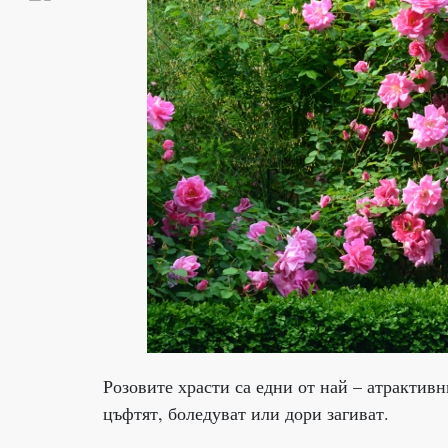
Розовите храсти са едни от най – атрактивни
цъфтят, боледуват или дори загиват.