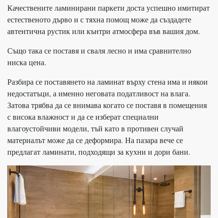
Качествените ламинирани паркети доста успешно имитират
естественото дърво и с тяхна помощ може да създадете
автентична рустик или кънтри атмосфера във вашия дом.
Също така се поставя и сваля лесно и има сравнително
ниска цена.
Разбира се поставянето на ламинат върху стена има и някои
недостатъци, а именно неговата податливост на влага.
Затова трябва да се внимава когато се поставя в помещения
с висока влажност и да се изберат специални
влагоустойчиви модели, тъй като в противен случай
материалът може да се деформира. На пазара вече се
предлагат ламинати, подходящи за кухни и дори бани.