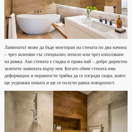
Ламинатът може да бъде монтиран на стената по два начина
– чрез залепяне със специално лепило или чрез използване
на рамка. Ако стената е гладка и права най – добре директно
залепете ламината върху нея. Когато обаче стената има
деформации и неравности трябва да се изгради скара, която
ще уеднакви нивата и ще се получи равна повърхност.