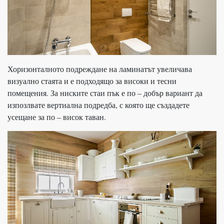
Хоризонталното подреждане на ламинатът увеличава
визуално стаята и е подходящо за високи и тесни
помещения. За ниските стаи пък е по – добър вариант да
изпозлвате вертиална подредба, с която ще създадете
усещане за по – висок таван.