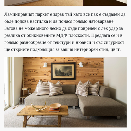
Ламинираният паркет е здрав тъй като все пак е създаден да
бъде подова настилка и да понася голямо натоварване.
Затова не може много лесно да бъде повреден с лек удар за
разлика от обикновените МДФ плоскости. Предлага се и в
голямо разнообразие от текстури и нюанси и със сигурност
ще откриете подходящия за вашия интериорен стил, цвят.