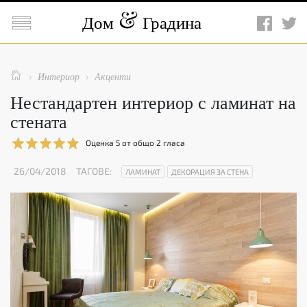

Дом
Градина

Интериор
Акценти


Нестандартен интериор с ламинат на
стената
Оценка
5
от общо
2
гласа
26/04/2018
ТАГОВЕ:
ЛАМИНАТ
ДЕКОРАЦИЯ ЗА СТЕНА