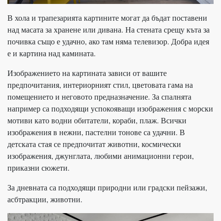
В хола и трапезарията картините могат да бъдат поставени
над масата за хранене или дивана. На стената срещу къта за
почивка също е удачно, ако там няма телевизор. Добра идея
е и картина над камината.
Изображението на картината зависи от вашите
предпочитания, интериорният стил, цветовата гама на
помещението и неговото предназначение. За спалнята
например са подходящи успокояващи изображения с морски
мотиви като водни обитатели, кораби, плаж. Всички
изображения в нежни, пастелни тонове са удачни. В
детската стая се предпочитат животни, космически
изображения, джунглата, любими анимационни герои,
приказни сюжети.
За дневната са подходящи природни или градски пейзажи,
асбтракции, животни.