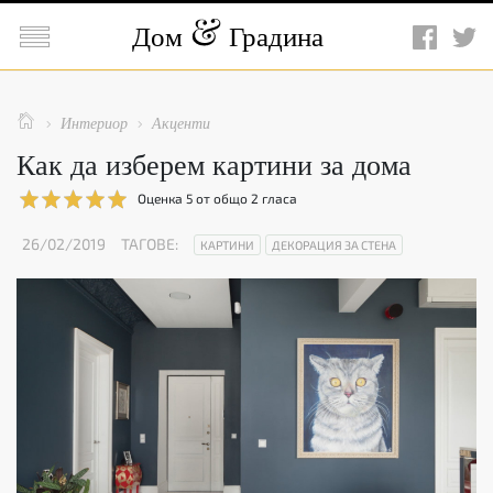

Дом
Градина

Интериор
Акценти


Как да изберем картини за дома
Оценка
5
от общо
2
гласа
26/02/2019
ТАГОВЕ:
КАРТИНИ
ДЕКОРАЦИЯ ЗА СТЕНА