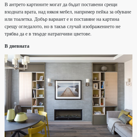
В антрето картините могат да бъдат поставени срещи
входната врата, над някоя мебел, например пейка за обуване
или тоалетка. Добър вариант е и поставяне на картина
срещу огледалото, но в такъв случай изображението не
трябва да е в твърде натрапчиви цветове.
В дневната