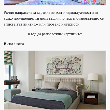
Ръчно направената картина внасят индивидуалност във
всяко помещение. Тя носи вашия почерк и очарователно се
вписва във винтидж или прованс интериори.
Къде да разположим картините:
В спалнята