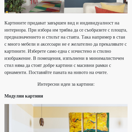
Картините придават завършен вид и индивидуалност на
интериора. При избора им трябва да се съобразите с площта,
предназначението и стилът на стаята. Така например в стаи
с много мебели и аксесоари не е желателно да прекалявате с
картините. Изберете само една с изчистено и стилно
изображение. В помещения, изпълнени в минималистичен
стил няма да стоят добре картини с масивни рамки с
орнаменти. Поставяйте паната на нивото на очите.
Интересни идеи за картини:
Модулни картини