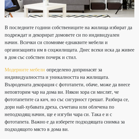
В последните години собствениците на жилища избират да
подреждат и декорират домовете си по индивидуален
начин. Всички си спомняме еднаквите мебели и
организацията им в соцжилищата. Днес всеки иска да живее
в дом със собствен почерк и стил.
Модерните мебели
определено допринасят за
индивидуалността и уникалността на жилищата.
Възродената декорация с фототапети, обаче, може да внесе
неповторим чар на дома ви. Някои хора си мислят, че
фототапетите са кич, но със сигурност грешат. Разбира се,
дори най-хубавата дреха, съчетана или облечена по
неподходящ начин, ще е изгуби чара си. Така е и с
фототапета. Важно е да изберете подходящата снимка за
подходящото място в дома ви.