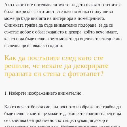
Ако някога сте посещавали място, където някоя от стените е
била покрита с фототапет, сте наясно колко сполучлива
може да бъде визията на интериора в помещението.
Снимката трябва да бъде внимателно подбрана, за да се
съчетае добре с обзавеждането и декора, който вече имате,
както и да бъде нещо, което можете да оценявате ежедневно
в следващите няколко години.
Как да постъпите след като сте
решили, че искате да декорирате
празната си стена с фототапет?
1. Изберете изображението внимателно.
Както вече отбелязахме, въпросното изображение трябва да
бъде нещо, с което ще можете да живеете години наред и да
се съчетава безпроблемно със съществуващия декор и
обзавеждане във вашия дом. Избягвайте всичко, което няма