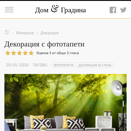

Дом
Градина

Интериор
Декорация


Декорация с фототапети
Оценка
5
от общо
3
гласа
20/05/2020
ТАГОВЕ:
ФОТОТАПЕТИ
ДЕКОРАЦИЯ ЗА СТЕНА