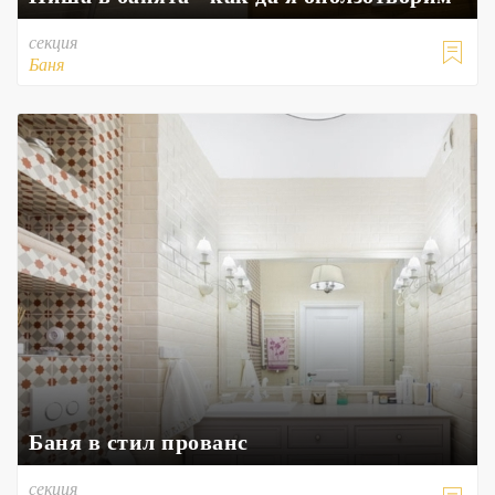
секция

Баня
Баня в стил прованс
секция