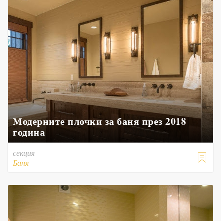
Модерните плочки за баня през 2018
година
секция

Баня