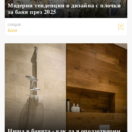
Модерни тенденции в дизайна с плочки
за баня през 2025
секция

Баня
Ниша в банята - как да я оползотворим