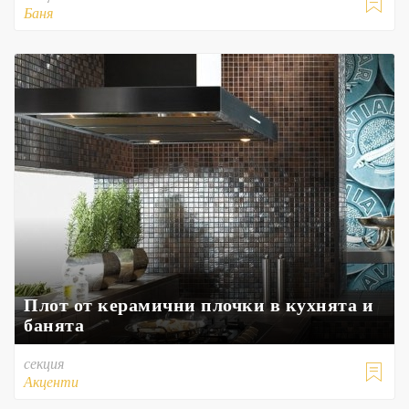

Баня
Плот от керамични плочки в кухнята и
банята
секция

Акценти