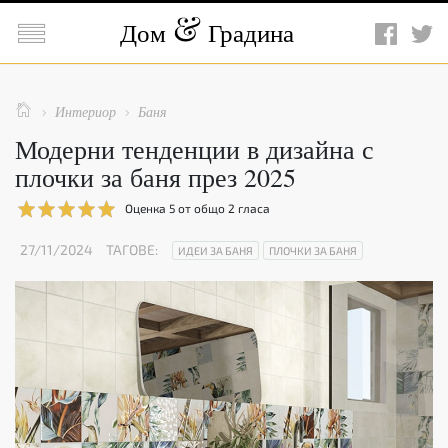

Дом
Градина

Интериор
Баня


Модерни тенденции в дизайна с
плочки за баня през 2025
Оценка
5
от общо
2
гласа
27/11/2024
ТАГОВЕ:
ИДЕИ ЗА БАНЯ
ПЛОЧКИ ЗА БАНЯ