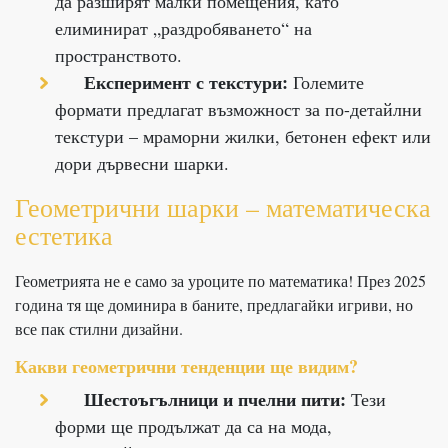
да разширят малки помещения, като
елиминират „раздробяването“ на
пространството.
Експеримент с текстури:
Големите
формати предлагат възможност за по-детайлни
текстури – мраморни жилки, бетонен ефект или
дори дървесни шарки.
Геометрични шарки – математическа
естетика
Геометрията не е само за уроците по математика! През 2025
година тя ще доминира в баните, предлагайки игриви, но
все пак стилни дизайни.
Какви геометрични тенденции ще видим?
Шестоъгълници и пчелни пити:
Тези
форми ще продължат да са на мода,