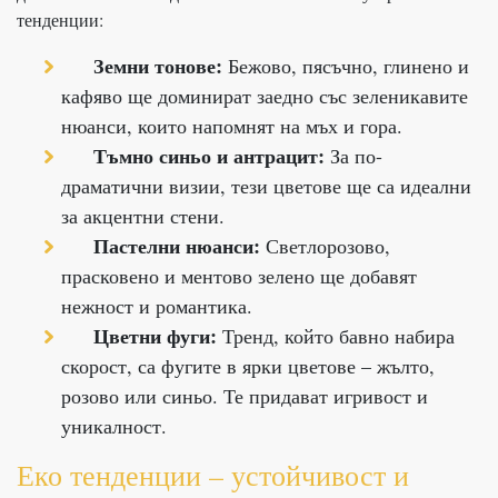
тенденции:
Земни тонове:
Бежово, пясъчно, глинено и
кафяво ще доминират заедно със зеленикавите
нюанси, които напомнят на мъх и гора.
Тъмно синьо и антрацит:
За по-
драматични визии, тези цветове ще са идеални
за акцентни стени.
Пастелни нюанси:
Светлорозово,
прасковено и ментово зелено ще добавят
нежност и романтика.
Цветни фуги:
Тренд, който бавно набира
скорост, са фугите в ярки цветове – жълто,
розово или синьо. Те придават игривост и
уникалност.
Еко тенденции – устойчивост и