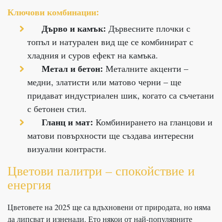
Ключови комбинации:
Дърво и камък:
Дървесните плочки с
топъл и натурален вид ще се комбинират с
хладния и суров ефект на камъка.
Метал и бетон:
Металните акценти –
медни, златисти или матово черни – ще
придават индустриален шик, когато са съчетани
с бетонен стил.
Гланц и мат:
Комбинирането на гланцови и
матови повърхности ще създава интересни
визуални контрасти.
Цветови палитри – спокойствие и
енергия
Цветовете на 2025 ще са вдъхновени от природата, но няма
да липсват и изненади. Ето някои от най-популярните