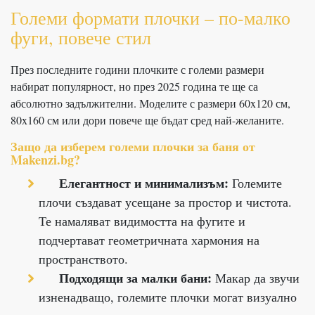
Големи формати плочки – по-малко
фуги, повече стил
През последните години плочките с големи размери
набират популярност, но през 2025 година те ще са
абсолютно задължителни. Моделите с размери 60x120 см,
80x160 см или дори повече ще бъдат сред най-желаните.
Защо да изберем големи
плочки за баня от
Makenzi.bg
?
Елегантност и минимализъм:
Големите
плочи създават усещане за простор и чистота.
Те намаляват видимостта на фугите и
подчертават геометричната хармония на
пространството.
Подходящи за малки бани:
Макар да звучи
изненадващо, големите плочки могат визуално