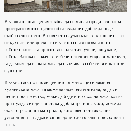
В малките помещения трябва да се мисли преди всичко за
пространството и цялото обзавеждане е добре да бъде
съобразено с него. В повечето случаи къта за хранене е част
от кухнята или дневната и масата се използва и като
работен плот – за приготвяне на ястия, учене, рисуване,
работа. Затова е важен за изберете точния модел и материал,
за да може да вашата маса да съчетава в себе си всички тези
функции.
В зависимост от помещението, в което ще се намира
кухненската маса, тя може да бъде разтегателна, за да се
пести пространство, може да бъде ниска холна маса, която
при нужда се вдига и става удобна трапезна маса, може да
бъде от различни материали, като някои от тях са по –
устойчиви на надрасквания, допир до горещи повърхности
и т.н.