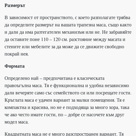
Размерът
В зависимост от пространството, с което разполагате трябва
да определите размерът на вашата трапезна маса, също както
и дали да има разтегателен механизъм или не. Не забравяйте
да оставите поне 110 – 120 см. разстояние между масата и
стените или мебелите за да може да се движите свободно
покрай нея.
Формата
Определено най – предпочитана е класическата
правоъгълна маса. Тя е функционална и удобна независимо
дали вечеряте само със семейството си или посрещате гости.
Кръглата маса е удачен вариант за малки помещения. Тя е
компактна и красива, но не е подходяща за много хора, така
че ако често имате гости, по – добре се насочете към друг
модел маса.
Квадратната маса не е много разспространен вариант. Тя