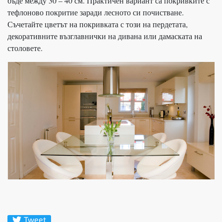
бъде между 30 – 40 см. Практичен вариант са покривките с
тефлоново покритие заради лесното си почистване.
Съчетайте цветът на покривката с този на пердетата,
декоративните възглавнички на дивана или дамаската на
столовете.
Tweet