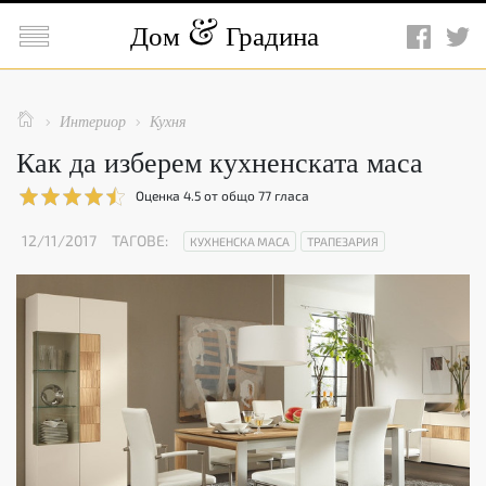

Дом
Градина

Интериор
Кухня


Как да изберем кухненската маса
Оценка
4.5
от общо
77
гласа
12/11/2017
ТАГОВЕ:
КУХНЕНСКА МАСА
ТРАПЕЗАРИЯ