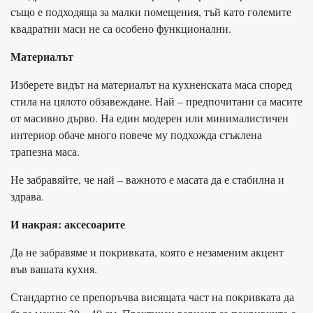
също е подходяща за малки помещения, тъй като големите
квадратни маси не са особено функционални.
Материалът
Изберете видът на материалът на кухненската маса според
стила на цялото обзавеждане. Най – предпочитани са масите
от масивно дърво. На един модерен или минималистичен
интериор обаче много повече му подхожда стъклена
трапезна маса.
Не забравяйте, че най – важното е масата да е стабилна и
здрава.
И накрая: аксесоарите
Да не забравяме и покривката, която е незаменим акцент
във вашата кухня.
Стандартно се препоръчва висящата част на покривката да