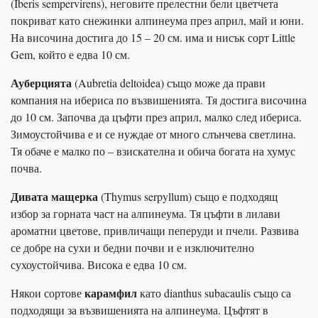
(Iberis sempervirens), неговите прелестни бели цветчета
покриват като снежинки алпинеума през април, май и юни.
На височина достига до 15 – 20 см. има и нисък сорт Little
Gem, който е едва 10 см.
Ауберцията
(Aubretia deltoidea) също може да прави
компания на ибериса по възвишенията. Тя достига височина
до 10 см. Започва да цъфти през април, малко след ибериса.
Зимоустойчива е и се нуждае от много слънчева светлина.
Тя обаче е малко по – взискателна и обича богата на хумус
почва.
Дивата мащерка
(Thymus serpyllum) също е подходящ
избор за горната част на алпинеума. Тя цъфти в лилави
ароматни цветове, привличащи пеперуди и пчели. Развива
се добре на сухи и бедни почви и е изключително
сухоустойчива. Висока е едва 10 см.
карамфил
Някои сортове
като dianthus subacaulis също са
подходящи за възвишенията на алпинеума. Цъфтят в