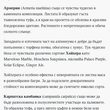
Армерия
(Armeria maritima) също се чувства чудесно в
каменната композиция. Листата й образуват гъста
тъмнозелена туфа, а в края на пролетта се обсипва в красиви
бледорозови цветове. Растението е непретенциозно и обича
силното слънце.
Западната и източната част на алпинеума е добре да бъдат
попълнени с торфена почва, обогатена с хумус. Тук чудесно
Хойхера
биха се чувствали различни сортове
като:
Marvelous Marble, Heuchera Sanguinea, micrantha Palace Purple,
Solar Eclipse, Ginger Ale.
Хойхерата е особено ефектна с невероятната си листна маса
в разнообразни багри. За да подсилите декоративната
стойност на композицията може да съчетаете няколко сорта.
Карпатска камбанка
(campanula carpatica) също може да
бъде разположена в полусенчестите участъци на хълмовете.
Тя образува туфа, а през лятото цъфти в нежни бели или