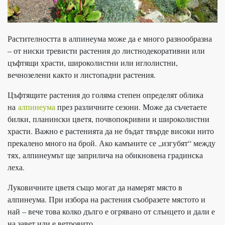
Растителността в алпинеума може да е много разнообразна
– от ниски тревисти растения до листнодекоративни или
цъфтящи храсти, широколистни или иглолистни,
вечнозелени както и листопадни растения.
Цъфтящите растения до голяма степен определят облика
на
алпинеума
през различните сезони. Може да съчетаете
билки, планински цветя, почвопокривни и широколистни
храсти. Важно е растенията да не бъдат твърде високи нито
прекалено много на брой. Ако камъните се „изгубят“ между
тях, алпинеумът ще заприлича на обикновена градинска
леха.
Луковичните цветя също могат да намерят място в
алпинеума. При избора на растения съобразете мястото и
най – вече това колко дълго е огрявано от слънцето и дали е
на завет или е ветровито.