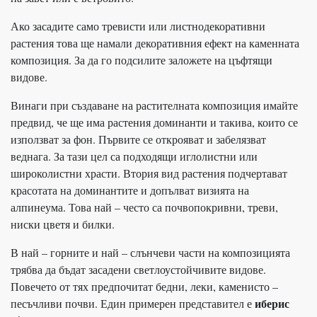
Ако засадите само тревисти или листнодекоративни
растения това ще намали декоративния ефект на каменната
композиция. За да го подсилите заложете на цъфтящи
видове.
Винаги при създаване на растителната композиция имайте
предвид, че ще има растения доминанти и такива, които се
използват за фон. Първите се открояват и забелязват
веднага. За тази цел са подходящи иглолистни или
широколистни храсти. Втория вид растения подчертават
красотата на доминантите и допълват визията на
алпинеума. Това най – често са почвопокривни, треви,
ниски цветя и билки.
В най – горните и най – слънчеви части на композицията
трябва да бъдат засадени светлоустойчивите видове.
Повечето от тях предпочитат бедни, леки, каменисто –
иберис
песъчливи почви. Един примерен представител е