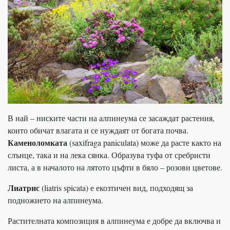
В най – ниските части на алпинеума се засаждат растения,
които обичат влагата и се нуждаят от богата почва.
Каменоломката
(saxifraga paniculata) може да расте както на
слънце, така и на лека сянка. Образува туфа от сребристи
листа, а в началото на лятото цъфти в бяло – розови цветове.
Лиатрис
(liatris spicata) е екозтичен вид, подходящ за
подножието на алпинеума.
Растителната композиция в алпинеума е добре да включва и