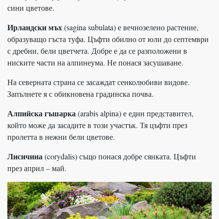
сини цветове.
Ирландски мъх
(sagina subulata) е вечнозелено растение,
образуващо гъста туфа. Цъфти обилно от юли до септември
с дребни, бели цветчета. Добре е да се разположени в
ниските части на алпинеума. Не понася засушаване.
На северната страна се засаждат сенколюбиви видове.
Запълнете я с обикновена градинска почва.
Алпийска гъшарка
(arabis alpina) е един представител,
който може да засадите в този участък. Тя цъфти през
пролетта в нежни бели цветове.
Лисичина
(corydalis) също понася добре сянката. Цъфти
през април – май.