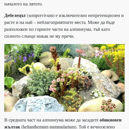
началото на лятото.
Дебелецът
(sempervivum) е изключително непретенциозен и
расте и на най – неблагоприятните места. Може да бъде
разположен по горните части на алпинеума, тъй като
силното слънце никак не му пречи.
обикновен
В средната част на алпинеума може да засадите
жълтак
(helianthemum nummularium). Той е вечнозелено