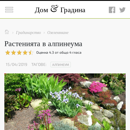

Дом
Градина

Градинарство
Озеленяване


Растенията в алпинеума
Оценка
4.3
от общо
4
гласа
15/04/2019
ТАГОВЕ:
АЛПИНЕУМ