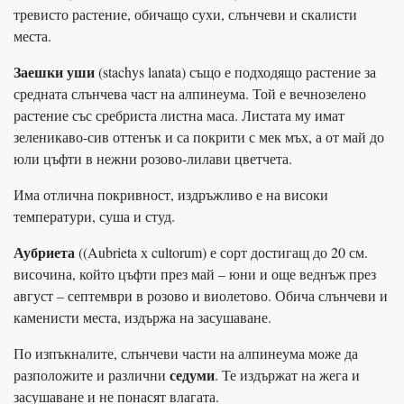
тревисто растение, обичащо сухи, слънчеви и скалисти
места.
Заешки уши
(stachys lanata) също е подходящо растение за
средната слънчева част на алпинеума. Той е вечнозелено
растение със сребриста листна маса. Листата му имат
зеленикаво-сив оттенък и са покрити с мек мъх, а от май до
юли цъфти в нежни розово-лилави цветчета.
Има отлична покривност, издръжливо е на високи
температури, суша и студ.
Аубриета
((Aubrieta х cultorum) е сорт достигащ до 20 см.
височина, който цъфти през май – юни и още веднъж през
август – септември в розово и виолетово. Обича слънчеви и
каменисти места, издържа на засушаване.
По изпъкналите, слънчеви части на алпинеума може да
седуми
разположите и различни
. Те издържат на жега и
засушаване и не понасят влагата.