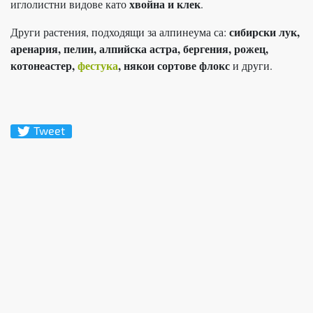
хвойна и клек
иглолистни видове като
.
сибирски лук,
Други растения, подходящи за алпинеума са:
аренария, пелин, алпийска астра, бергения, рожец,
котонеастер,
фестука
, някои сортове флокс
и други.
Tweet