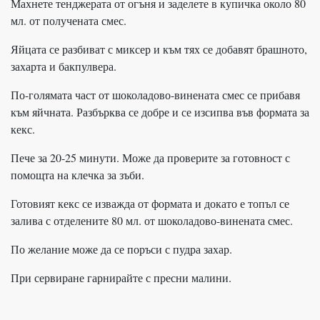
Махнете тенджерата от огъня и заделете в купичка около 80
мл. от получената смес.
Яйцата се разбиват с миксер и към тях се добавят брашното,
захарта и бакпулвера.
По-голямата част от шоколадово-винената смес се прибавя
към яйчната. Разбърква се добре и се изсипва във формата за
кекс.
Пече за 20-25 минути. Може да проверите за готовност с
помощта на клечка за зъби.
Готовият кекс се изважда от формата и докато е топъл се
залива с отделените 80 мл. от шоколадово-винената смес.
По желание може да се поръси с пудра захар.
При сервиране гарнирайте с пресни малини.