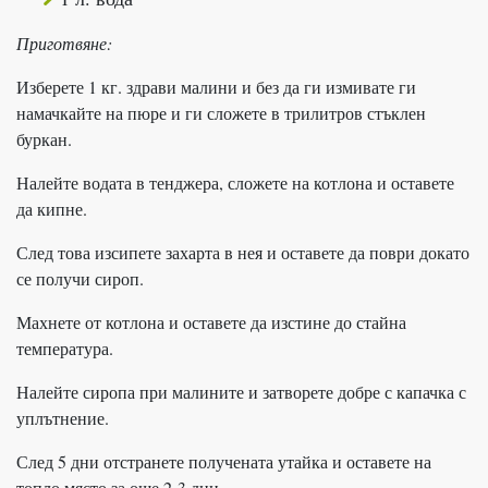
Приготвяне:
Изберете 1 кг. здрави малини и без да ги измивате ги
намачкайте на пюре и ги сложете в трилитров стъклен
буркан.
Налейте водата в тенджера, сложете на котлона и оставете
да кипне.
След това изсипете захарта в нея и оставете да поври докато
се получи сироп.
Махнете от котлона и оставете да изстине до стайна
температура.
Налейте сиропа при малините и затворете добре с капачка с
уплътнение.
След 5 дни отстранете получената утайка и оставете на
топло място за още 2-3 дни.