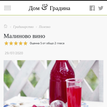

Дом
Градина

Градинарство
Полезно


Малиново вино
Оценка
5
от общо
2
гласа
29/07/2020