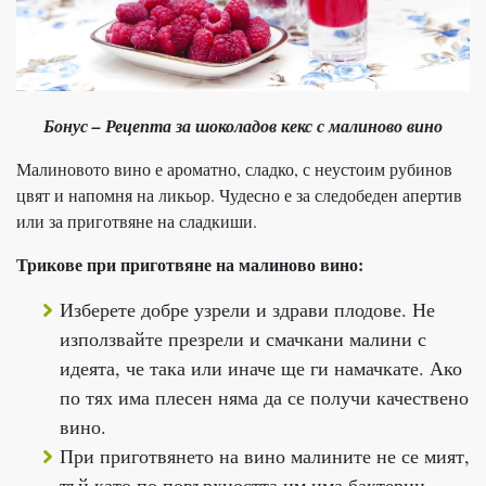
Бонус – Рецепта за шоколадов кекс с малиново вино
Малиновото вино е ароматно, сладко, с неустоим рубинов
цвят и напомня на ликьор. Чудесно е за следобеден апертив
или за приготвяне на сладкиши.
Трикове при приготвяне на малиново вино:
Изберете добре узрели и здрави плодове. Не
използвайте презрели и смачкани малини с
идеята, че така или иначе ще ги намачкате. Ако
по тях има плесен няма да се получи качествено
вино.
При приготвянето на вино малините не се мият,
тъй като по повърхността им има бактерии,