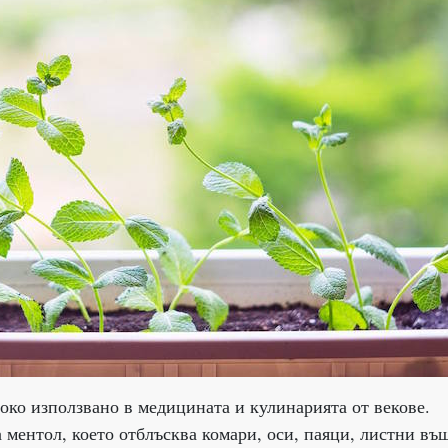
око използвано в медицината и кулинарията от векове.
 ментол, което отблъсква комари, оси, паяци, листни въ