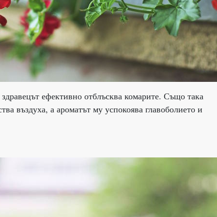
е, здравецът ефективно отблъсква комарите. Също така
тва въздуха, а ароматът му успокоява главоболието и