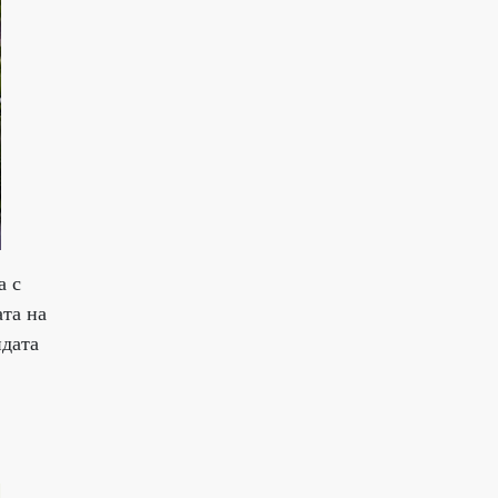
а с
ата на
дата