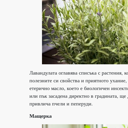
Лавандулата оглавява списъка с растения, к
полезните си свойства и приятното ухание, 
етерично масло, което е биологичен инсект
или пък засадена директно в градината, ще 
привлича пчели и пеперуди.
Мащерка