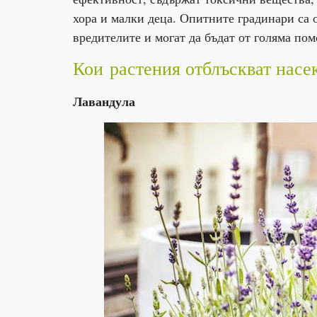
хора и малки деца. Опитните градинари са 
вредителите и могат да бъдат от голяма пом
Кои растения отблъскват насе
Лавандула