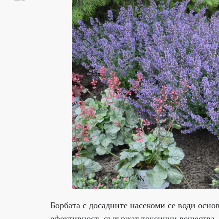
Борбата с досадните насекоми се води осно
ефективност, съдържат токсични вещества,