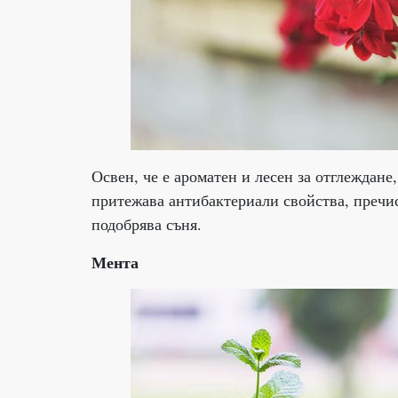
Освен, че е ароматен и лесен за отглеждан
притежава антибактериали свойства, пречис
подобрява съня.
Мента