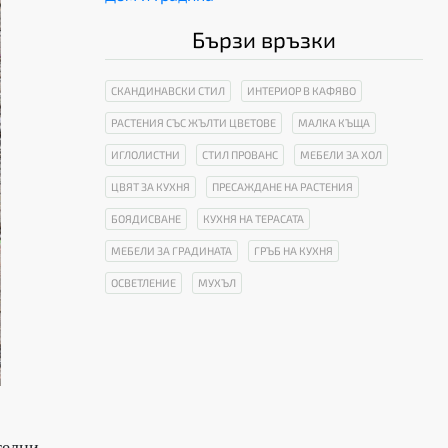
Бързи връзки
СКАНДИНАВСКИ СТИЛ
ИНТЕРИОР В КАФЯВО
РАСТЕНИЯ СЪС ЖЪЛТИ ЦВЕТОВЕ
МАЛКА КЪЩА
ИГЛОЛИСТНИ
СТИЛ ПРОВАНС
МЕБЕЛИ ЗА ХОЛ
ЦВЯТ ЗА КУХНЯ
ПРЕСАЖДАНЕ НА РАСТЕНИЯ
БОЯДИСВАНЕ
КУХНЯ НА ТЕРАСАТА
МЕБЕЛИ ЗА ГРАДИНАТА
ГРЪБ НА КУХНЯ
ОСВЕТЛЕНИЕ
МУХЪЛ
телни