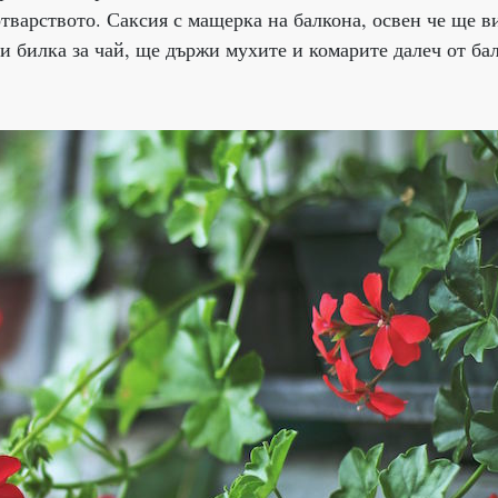
тварството. Саксия с мащерка на балкона, освен че ще в
и билка за чай, ще държи мухите и комарите далеч от ба