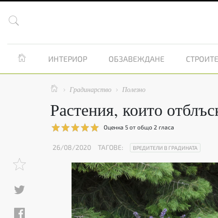


ИНТЕРИОР
ОБЗАВЕЖДАНЕ
СТРОИТЕ

Градинарство
Полезно


Растения, които отблъс
Оценка
5
от общо
2
гласа
26/08/2020
ТАГОВЕ:
ВРЕДИТЕЛИ В ГРАДИНАТА