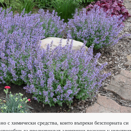
вно с химически средства, които въпреки безспорната си
 способни да предизвикват алергични реакции у чувстви