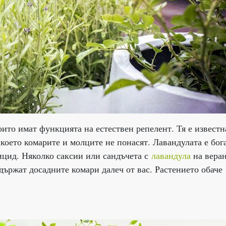
оито имат функцията на естествен репелент. Тя е известн
което комарите и молците не понасят. Лавандулата е бог
ицид. Няколко саксии или сандъчета с
лавандула
на веран
държат досадните комари далеч от вас. Растението обаче