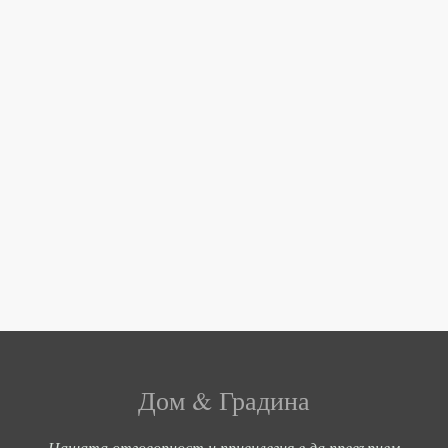
Дом & Градина
Нашата отговорност и привилегия е да превърнем