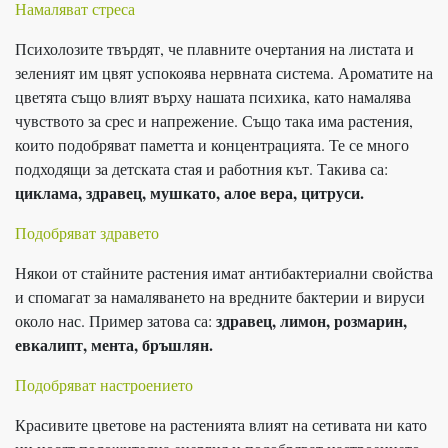
Намаляват стреса
Психолозите твърдят, че плавните очертания на листата и
зеленият им цвят успокоява нервната система. Ароматите на
цветята също влият върху нашата психика, като намалява
чувството за срес и напрежение. Също така има растения,
които подобряват паметта и концентрацията. Те се много
подходящи за детската стая и работния кът. Такива са:
циклама, здравец, мушкато, алое вера, цитруси.
Подобряват здравето
Някои от стайните растения имат антибактериални свойства
и спомагат за намаляването на вредните бактерии и вируси
здравец, лимон, розмарин,
около нас. Пример затова са:
евкалипт, мента, бръшлян.
Подобряват настроението
Красивите цветове на растенията влият на сетивата ни като