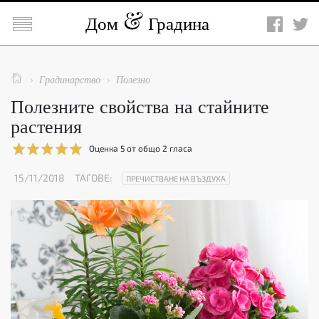

Дом
Градина

Градинарство
Полезно


Полезните свойства на стайните
растения
Оценка
5
от общо
2
гласа
15/11/2018
ТАГОВЕ:
ПРЕЧИСТВАНЕ НА ВЪЗДУХА