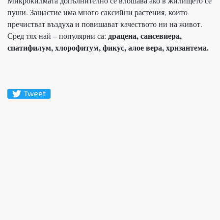
Микрокилмата допълнително се влошава ако в жилището се
пуши. Защастие има много саксийни растения, които
пречистват въздуха и повишават качеството ни на живот.
драцена, сансевиера,
Сред тях най – популярни са:
спатифилум, хлорофитум, фикус, алое вера, хризантема.
Tweet