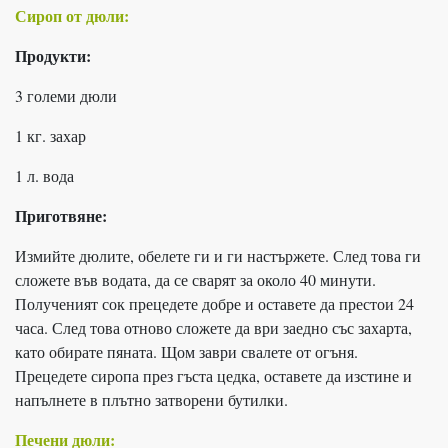
Сироп от дюли:
Продукти:
3 големи дюли
1 кг. захар
1 л. вода
Приготвяне:
Измийте дюлите, обелете ги и ги настържете. След това ги
сложете във водата, да се сварят за около 40 минути.
Полученият сок прецедете добре и оставете да престои 24
часа. След това отново сложете да ври заедно със захарта,
като обирате пяната. Щом заври свалете от огъня.
Прецедете сиропа през гъста цедка, оставете да изстине и
напълнете в плътно затворени бутилки.
Печени дюли: