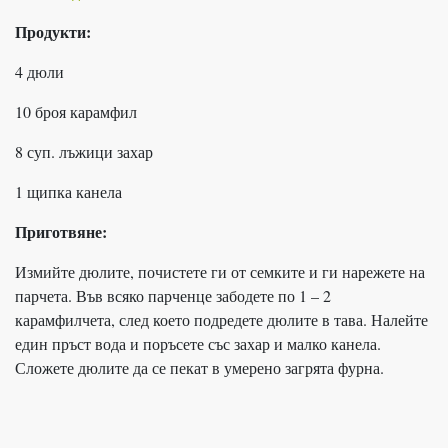
Продукти:
4 дюли
10 броя карамфил
8 суп. лъжици захар
1 щипка канела
Приготвяне:
Измийте дюлите, почистете ги от семките и ги нарежете на
парчета. Във всяко парченце забодете по 1 – 2
карамфилчета, след което подредете дюлите в тава. Налейте
един пръст вода и поръсете със захар и малко канела.
Сложете дюлите да се пекат в умерено загрята фурна.