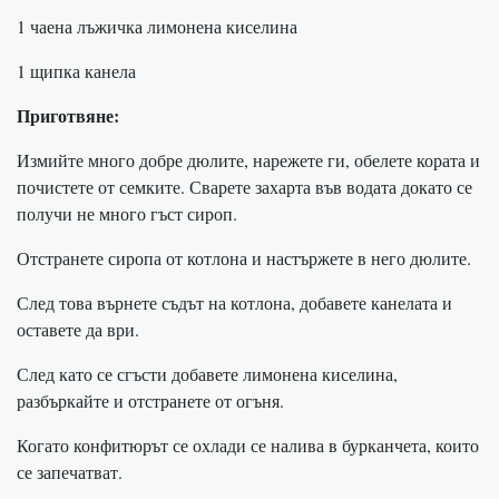
1 чаена лъжичка лимонена киселина
1 щипка канела
Приготвяне:
Измийте много добре дюлите, нарежете ги, обелете кората и
почистете от семките. Сварете захарта във водата докато се
получи не много гъст сироп.
Отстранете сиропа от котлона и настържете в него дюлите.
След това върнете съдът на котлона, добавете канелата и
оставете да ври.
След като се сгъсти добавете лимонена киселина,
разбъркайте и отстранете от огъня.
Когато конфитюрът се охлади се налива в бурканчета, които
се запечатват.