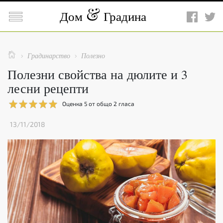

Дом
Градина

Градинарство
Полезно


Полезни свойства на дюлите и 3
лесни рецепти
Оценка
5
от общо
2
гласа
13/11/2018