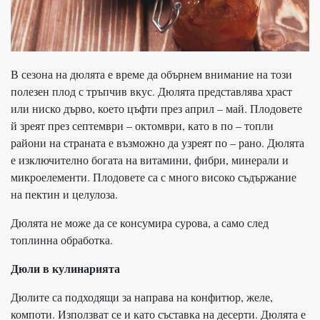
В сезона на дюлята е време да обърнем внимание на този
полезен плод с тръпчив вкус. Дюлята представлява храст
или ниско дърво, което цъфти през април – май. Плодовете
й зреят през септември – октомври, като в по – топли
райони на страната е възможно да узреят по – рано. Дюлята
е изключително богата на витамини, фибри, минерали и
микроелементи. Плодовете са с много високо съдържание
на пектин и целулоза.
Дюлята не може да се консумира сурова, а само след
топлинна обработка.
Дюли в кулинарията
Дюлите са подходящи за направа на конфитюр, желе,
компоти. Използват се и като съставка на десерти. Дюлята е