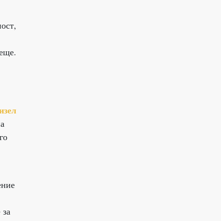
ост,
еще.
изел
на
го
ение
 за