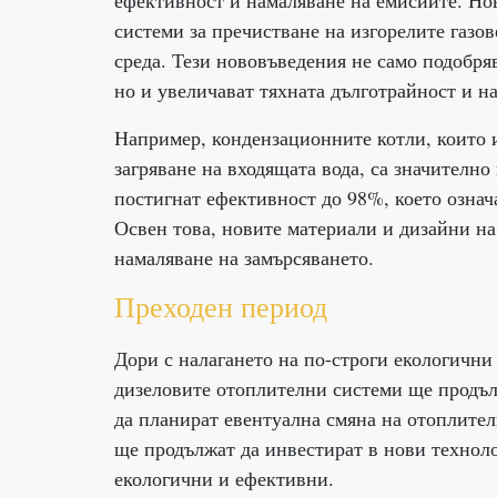
ефективност и намаляване на емисиите. Но
системи за пречистване на изгорелите газов
среда. Тези нововъведения не само подобря
но и увеличават тяхната дълготрайност и н
Например, кондензационните котли, които и
загряване на входящата вода, са значителн
постигнат ефективност до 98%, което означ
Освен това, новите материали и дизайни на
намаляване на замърсяването.
Преходен период
Дори с налагането на по-строги екологични
дизеловите отоплителни системи ще продълж
да планират евентуална смяна на отоплител
ще продължат да инвестират в нови техноло
екологични и ефективни.