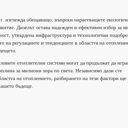
 г. изглежда обещаващо, въпреки нарастващите екологич
витие. Дизелът остава надежден и ефективен избор за м
ност, утвърдена инфраструктура и технологични подобре
то на регулациите и тенденциите в областта на отоплени
дещето.
ловите отоплителни системи могат да продължат да игра
оплина за милиони хора по света. Независимо дали сте
ластта на отоплението, разбирането на тези фактори ще
вашето бъдеще.