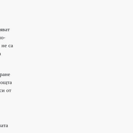
яват
по-
 не са
а
иране
мощта
си от
ната