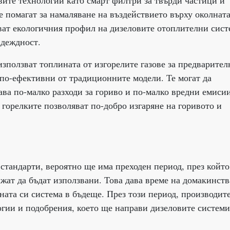
вите технологии като смарт филтри за твърди частици и
е помагат за намаляване на въздействието върху околнат
ват екологичния профил на дизеловите отоплителни сист
адеждност.
зползват топлината от изгорелите газове за предварител
о по-ефективни от традиционните модели. Те могат да
ава по-малко разходи за гориво и по-малко вредни емисии
 горелките позволяват по-добро изгаряне на горивото и
 стандарти, вероятно ще има преходен период, през който
ат да бъдат използвани. Това дава време на домакинств
ната си система в бъдеще. През този период, производит
гии и подобрения, което ще направи дизеловите системи