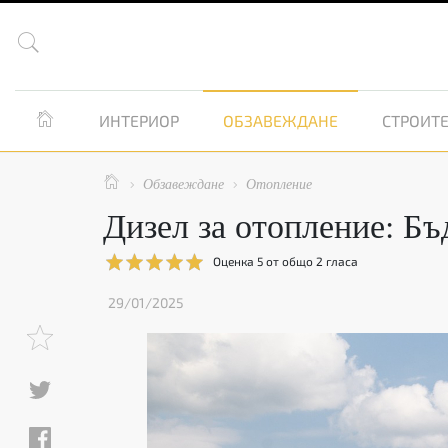


ИНТЕРИОР
ОБЗАВЕЖДАНЕ
СТРОИТЕ

Обзавеждане
Отопление


Дизел за отопление: Бъ
Оценка
5
от общо
2
гласа
29/01/2025