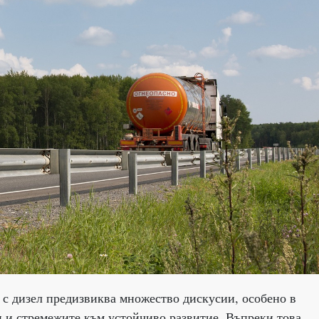
 с дизел предизвиква множество дискусии, особено в
 и стремежите към устойчиво развитие. Въпреки това,