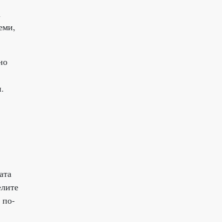
а
еми,
но
.
ата
елите
 по-