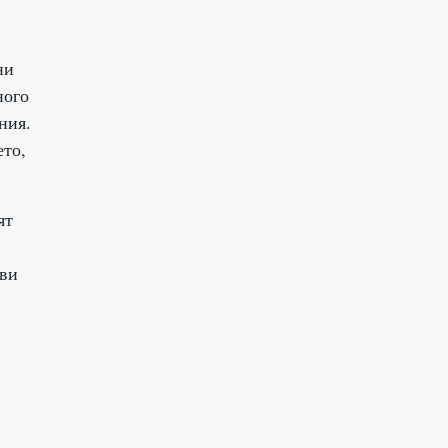
ни
ного
ния.
ето,
ят
 ви