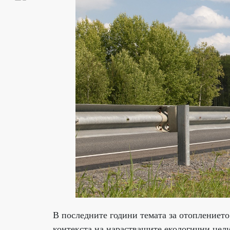
В последните години темата за отоплението
контекста на нарастващите екологични цели