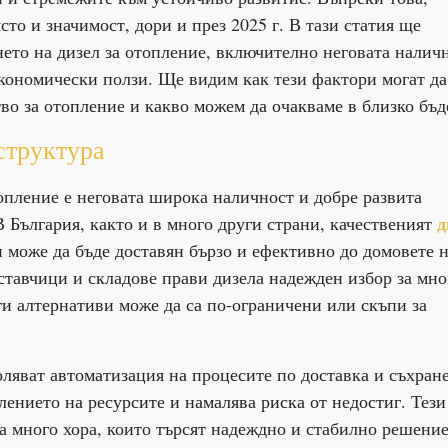
сто и значимост, дори и през 2025 г. В тази статия ще
нето на дизел за отопление, включително неговата наличн
кономически ползи. Ще видим как тези фактори могат да
тво за отопление и какво можем да очакваме в близко бъд
структура
опление е неговата широка наличност и добре развита
д
В България, както и в много други страни, качественият
 може да бъде доставян бързо и ефективно до домовете 
ставчици и складове прави дизела надежден избор за мно
ги алтернативи може да са по-ограничени или скъпи за
ляват автоматизация на процесите по доставка и съхран
лението на ресурсите и намалява риска от недостиг. Тези
а много хора, които търсят надеждно и стабилно решение