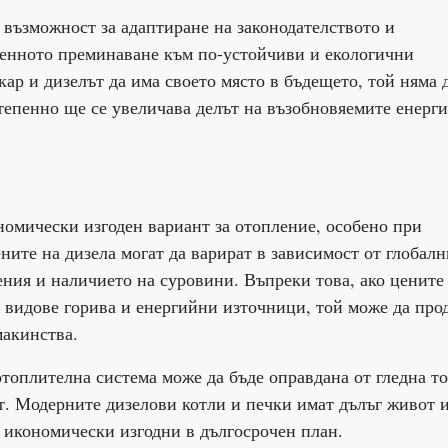
 възможност за адаптиране на законодателството и
епенното преминаване към по-устойчиви и екологични
кар и дизелът да има своето място в бъдещето, той няма 
тепенно ще се увеличава делът на възобновяемите енерг
номически изгоден вариант за отопление, особено при
ните на дизела могат да варират в зависимост от глобалн
ния и наличието на суровини. Въпреки това, ако цените
е видове горива и енергийни източници, той може да пр
макинства.
отоплителна система може да бъде оправдана от гледна т
т. Модерните дизелови котли и печки имат дълъг живот 
и икономически изгодни в дългосрочен план.