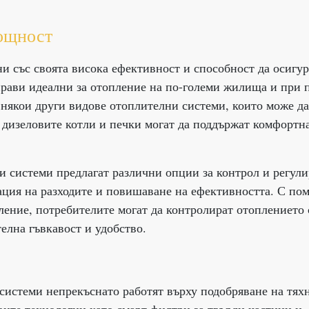
ощност
и със своята висока ефективност и способност да осигур
прави идеални за отопление на по-големи жилища и при 
 някои други видове отоплителни системи, които може да
 дизеловите котли и печки могат да поддържат комфортн
и системи предлагат различни опции за контрол и регул
ация на разходите и повишаване на ефективността. С по
ение, потребителите могат да контролират отоплението 
телна гъвкавост и удобство.
системи непрекъснато работят върху подобряване на тях