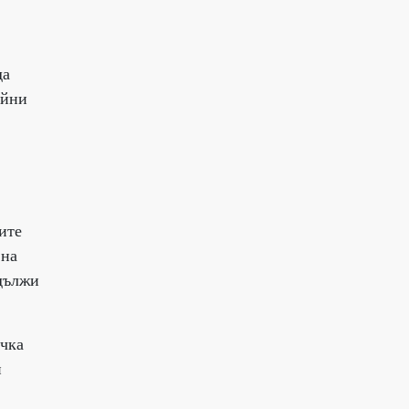
да
ийни
ите
 на
одължи
очка
и