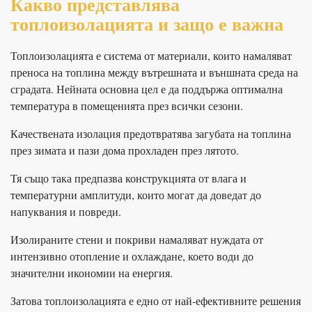
Какво представлява
топлоизолацията и защо е важна
Топлоизолацията е система от материали, които намаляват
преноса на топлина между вътрешната и външната среда на
сградата. Нейната основна цел е да поддържа оптимална
температура в помещенията през всички сезони.
Качествената изолация предотвратява загубата на топлина
през зимата и пази дома прохладен през лятото.
Тя също така предпазва конструкцията от влага и
температурни амплитуди, които могат да доведат до
напуквания и повреди.
Изолираните стени и покриви намаляват нуждата от
интензивно отопление и охлаждане, което води до
значителни икономии на енергия.
Затова топлоизолацията е едно от най-ефективните решения