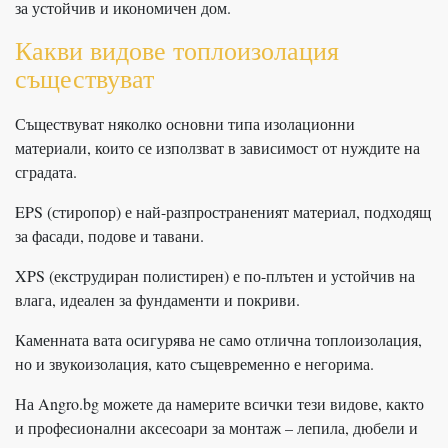
за устойчив и икономичен дом.
Какви видове топлоизолация
съществуват
Съществуват няколко основни типа изолационни
материали, които се използват в зависимост от нуждите на
сградата.
EPS (стиропор) е най-разпространеният материал, подходящ
за фасади, подове и тавани.
XPS (екструдиран полистирен) е по-плътен и устойчив на
влага, идеален за фундаменти и покриви.
Каменната вата осигурява не само отлична топлоизолация,
но и звукоизолация, като същевременно е негорима.
На Angro.bg можете да намерите всички тези видове, както
и професионални аксесоари за монтаж – лепила, дюбели и