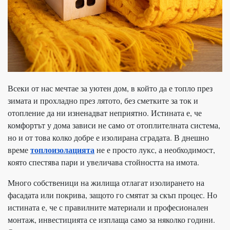
Всеки от нас мечтае за уютен дом, в който да е топло през
зимата и прохладно през лятото, без сметките за ток и
отопление да ни изненадват неприятно. Истината е, че
комфортът у дома зависи не само от отоплителната система,
но и от това колко добре е изолирана сградата. В днешно
топлоизолацията
време
не е просто лукс, а необходимост,
която спестява пари и увеличава стойността на имота.
Много собственици на жилища отлагат изолирането на
фасадата или покрива, защото го смятат за скъп процес. Но
истината е, че с правилните материали и професионален
монтаж, инвестицията се изплаща само за няколко години.