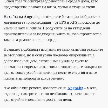
Освен това тя осигурява здравословна среда у дома, като
предотвратява появата на влага, мухъл и студени стени.
Angro.bg
На сайта на
ще откриете богато разнообразие от
материали за топлоизолация – от EPS и XPS плоскости до
каменна вата и лепила. Продуктите са на утвърдени
производители и са подходящи както за ново строителство,
така и за ремонт на стари сгради.
Правилно подбраната изолация не само намалява разходите
за отопление, но и осигурява по-добър микроклимат. С
добре изолиран дом, лятото няма нужда да пускате
климатика непрекъснато, а зимата топлината се задържа по-
дълго. Това е устойчив начин да пестите енергия и да се
грижите за природата едновременно.
Angro.bg
Ако обмисляте ремонт, доверете се на
– място,
където ще намерите всичко необходимо за качествена и
дълготрайна изолация на достъпни цени.