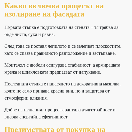
Какво включва процесът на
изолиране на фасадата
Първата стъпка е подготовката на стената – тя трябва да
бъде чиста, суха и равна.
След това се поставя лепилото и се залепват плоскостите,
като се спазва правилното разположение и застъпване.
Монтажът с дюбели осигурява стабилност, а армиращата
мрежа и шпакловката предпазват от напукване.
Последната стъпка е нанасянето на декоративна мазилка,
която не само придава красив вид, но и защитава от
атмосферни влияния.
Добре изпълненият процес гарантира дълготрайност и
висока енергийна ефективност.
Предимствата от покупка на