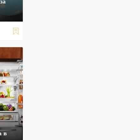
за

а в