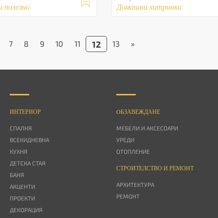

и полезно
Домашни хитринки
7
8
9
10
11
12
13
»
ИНТЕРИОР
OБЗАВЕЖДАНЕ
СПАЛНЯ
МЕБЕЛИ И АКСЕСОАРИ
ВСЕКИДНЕВНА
УРЕДИ
КУХНЯ
ОТОПЛЕНИЕ
ДЕТСКА СТАЯ
СТРОИТЕЛСТВО И РЕМОНТ
БАНЯ
АРХИТЕКТУРА
АКЦЕНТИ
РЕМОНТ
ПРОЕКТИ
ДЕКОРАЦИЯ