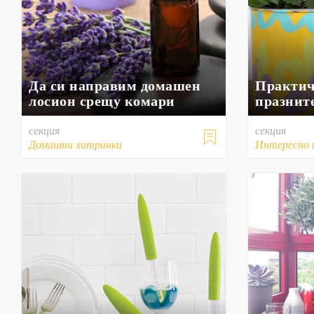
Да си направим домашен
Практич
лосион срещу комари
празните
секция
секция

Домашни хитринки
Интересно 