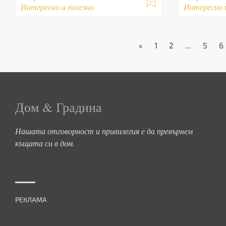

Интересно и полезно
Интересно 
«
1
2
...
5
6
Дом & Градина
Нашата отговорност и привилегия е да превърнем
къщата си в дом.
РЕКЛАМА