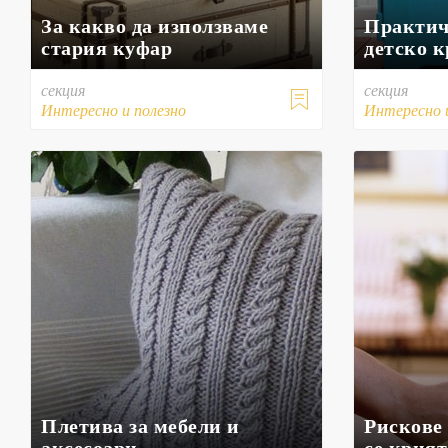
За какво да използваме
Практич
стария куфар
детско к
секция
секция

Интересно и полезно
Интересно 
Плетива за мебели и
Рискове 
аксесоари
се крият