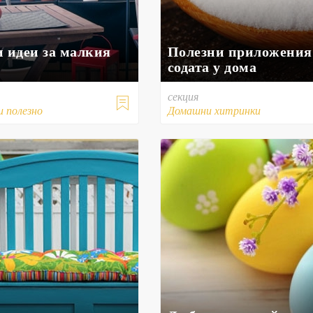
и идеи за малкия
Полезни приложения
содата у дома
секция

и полезно
Домашни хитринки