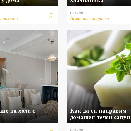
секция

и полезно
Домашни хитринки
не на хола с
Как да си направим
домашен течен сапун
секция