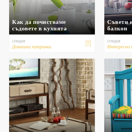
Как да почистваме
Съвети 
съдовете в кухнята
балкон
секция
секция

Домашни хитринки
Интересно 