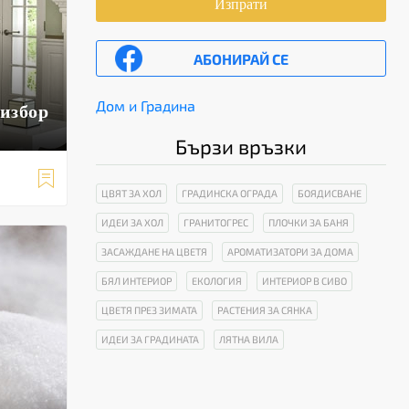
Изпрати
АБОНИРАЙ СЕ
Дом и Градина
 избор
Бързи връзки

ЦВЯТ ЗА ХОЛ
ГРАДИНСКА ОГРАДА
БОЯДИСВАНЕ
ИДЕИ ЗА ХОЛ
ГРАНИТОГРЕС
ПЛОЧКИ ЗА БАНЯ
ЗАСАЖДАНЕ НА ЦВЕТЯ
АРОМАТИЗАТОРИ ЗА ДОМА
БЯЛ ИНТЕРИОР
ЕКОЛОГИЯ
ИНТЕРИОР В СИВО
ЦВЕТЯ ПРЕЗ ЗИМАТА
РАСТЕНИЯ ЗА СЯНКА
ИДЕИ ЗА ГРАДИНАТА
ЛЯТНА ВИЛА