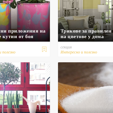
ни приложения на
Трикове за правилен
 кутии от боя
на цветове у дома
секция

и полезно
Интересно и полезно