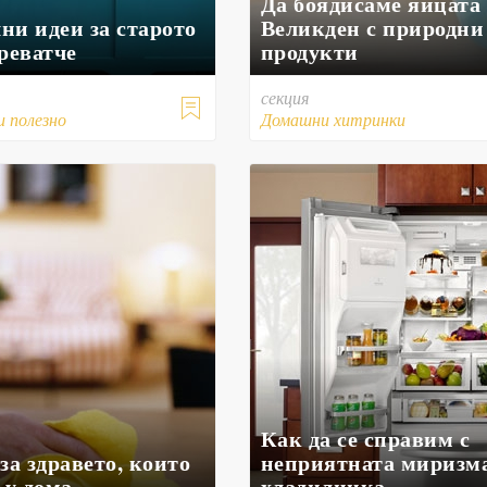
Да боядисаме яйцата 
ни идеи за старото
Великден с природни
реватче
продукти
секция

и полезно
Домашни хитринки
Как да се справим с
за здравето, които
неприятната миризм
 у дома
хладилника