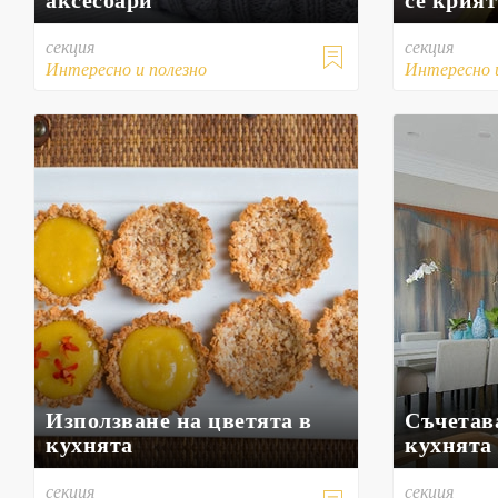
секция
секция

Интересно и полезно
Интересно 
Използване на цветята в
Съчетава
кухнята
кухнята
секция
секция