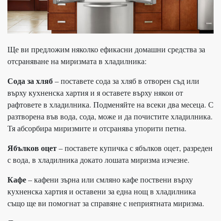
Ще ви предложим няколко ефикасни домашни средства за
отсраняване на миризмата в хладилника:
Сода за хляб
– поставете сода за хляб в отворен съд или
върху кухненска хартия и я оставете върху някои от
рафтовете в хладилника. Подменяйте на всеки два месеца. С
разтворена във вода, сода, може и да почистите хладилника.
Тя абсорбира миризмите и отсранява упорити петна.
Ябълков оцет
– поставете купичка с ябълков оцет, разреден
с вода, в хладилника докато лошата миризма изчезне.
Кафе
– кафени зърна или смляно кафе поствени върху
кухненска хартия и оставени за една нощ в хладилника
също ще ви помогнат за справяне с неприятната миризма.