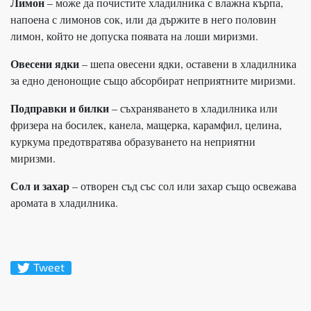
Лимон
– може да почистите хладилника с влажна кърпа,
напоена с лимонов сок, или да държите в него половин
лимон, който не допуска появата на лоши миризми.
Овесени ядки
– шепа овесени ядки, оставени в хладилника
за едно денонощие също абсорбират неприятните миризми.
Подправки и билки
– съхраняването в хладилника или
фризера на босилек, канела, мащерка, карамфил, целина,
куркума предотвратява образуването на неприятни
миризми.
Сол и захар
– отворен съд със сол или захар също освежава
аромата в хладилника.
Tweet