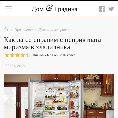

Дом
Градина

Практично
Домашни хитринки


Как да се справим с неприятната
миризма в хладилника
Оценка
4.6
от общо
87
гласа
25/01/2015