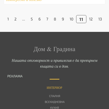
«
1
2
...
5
6
7
8
9
10
11
12
13
Дом & Градина
Нашата отговорност и привилегия е да превърнем
къщата си в дом.
РЕКЛАМА
ИНТЕРИОР
СПАЛНЯ
ВСЕКИДНЕВНА
КУХНЯ