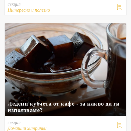
секция

Интересно и полезно
Ледени кубчета от кафе - за какво да ги
използваме?
секция

Домашни хитринки