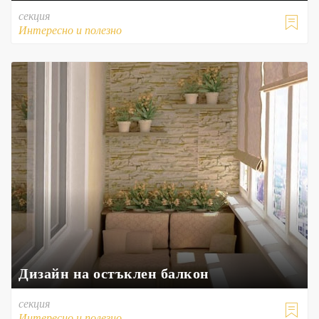
секция

Интересно и полезно
Дизайн на остъклен балкон
секция

Интересно и полезно