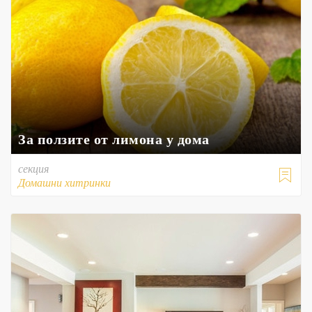
За ползите от лимона у дома
секция

Домашни хитринки