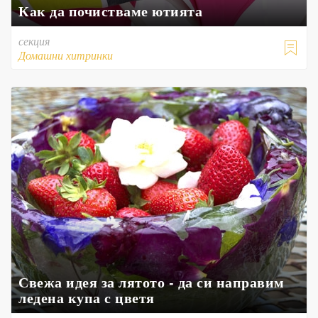
Как да почистваме ютията
секция

Домашни хитринки
Свежа идея за лятото - да си направим
ледена купа с цветя