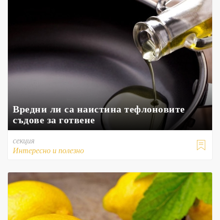
Вредни ли са наистина тефлоновите
съдове за готвене
секция

Интересно и полезно