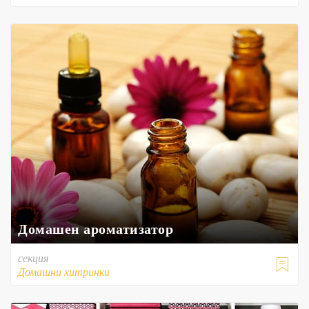
Домашен ароматизатор
секция

Домашни хитринки