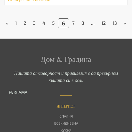
«
1
2
3
4
5
6
7
8
...
12
13
»
Дом & Градина
Нашата отговорност и привилегия е да превърнем
къщата си в дом.
РЕКЛАМА
ИНТЕРИОР
СПАЛНЯ
ВСЕКИДНЕВНА
КУХНЯ