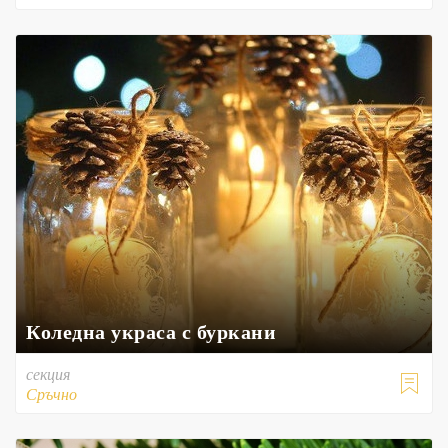
Коледна украса с буркани
секция

Сръчно