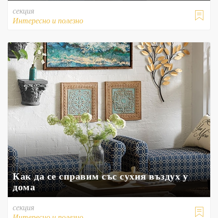
секция

Интересно и полезно
Как да се справим със сухия въздух у
дома
секция

Интересно и полезно