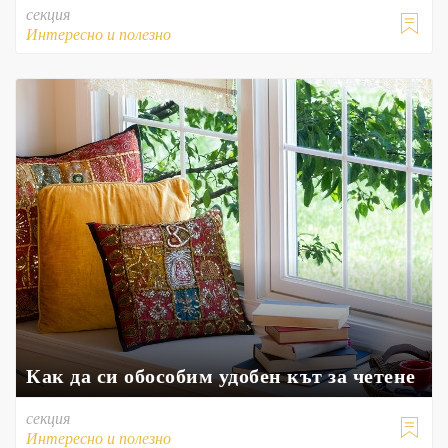
секция

Интересно и полезно
Как да си обособим удобен кът за четене
секция

Интересно и полезно