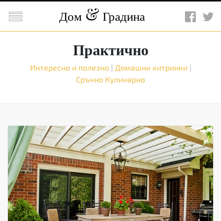

Дом
Градина
Практично
Интересно и полезно
|
Домашни хитринки
|
Сръчно
Кулинарно