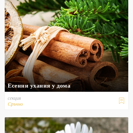
Есенни ухания у дома
секция

Сръчно