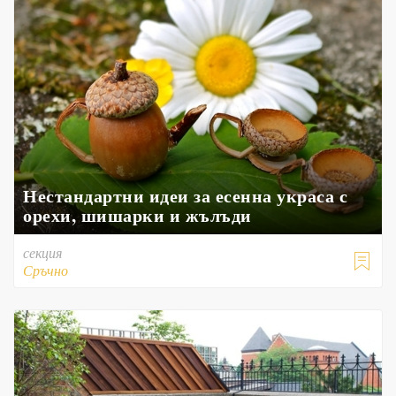
Нестандартни идеи за есенна украса с
орехи, шишарки и жълъди
секция

Сръчно