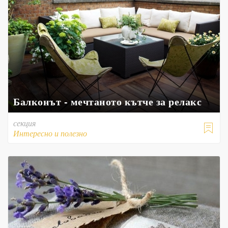
Балконът - мечтаното кътче за релакс
секция

Интересно и полезно