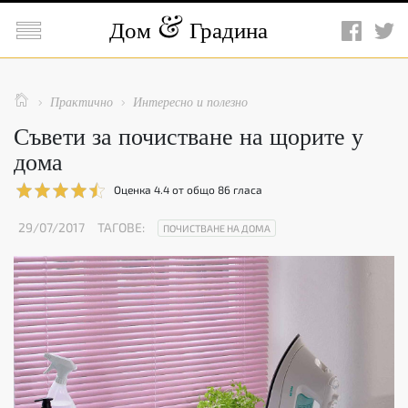

Дом
Градина

Практично
Интересно и полезно


Съвети за почистване на щорите у
дома
Оценка
4.4
от общо
86
гласа
29/07/2017
ТАГОВЕ:
ПОЧИСТВАНЕ НА ДОМА