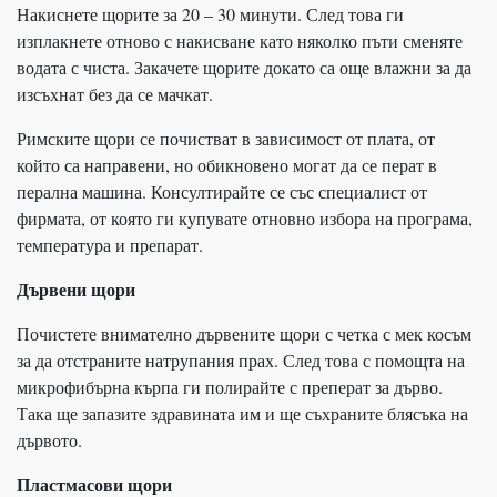
Накиснете щорите за 20 – 30 минути. След това ги
изплакнете отново с накисване като няколко пъти сменяте
водата с чиста. Закачете щорите докато са още влажни за да
изсъхнат без да се мачкат.
Римските щори се почистват в зависимост от плата, от
който са направени, но обикновено могат да се перат в
перална машина. Консултирайте се със специалист от
фирмата, от която ги купувате отновно избора на програма,
температура и препарат.
Дървени щори
Почистете внимателно дървените щори с четка с мек косъм
за да отстраните натрупания прах. След това с помощта на
микрофибърна кърпа ги полирайте с преперат за дърво.
Така ще запазите здравината им и ще съхраните блясъка на
дървото.
Пластмасови щори