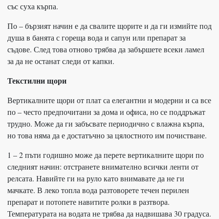
със суха кърпа.
По – бързият начин е да свалите щорите и да ги измийте под
душа в банята с гореща вода и сапун или препарат за
съдове. След това отново трябва да забършете всеки ламел
за да не останат следи от капки.
Текстилни щори
Вертикалните щори от плат са елегантни и модерни и са все
по – често предпочитани за дома и офиса, но се поддръжат
трудно. Може да ги забъсвате периодично с влажна кърпа,
но това няма да е достатъчно за цялостното им почистване.
1 – 2 пъти годишно може да перете вертикалните щори по
следният начин: отстранете внимателно всички ленти от
релсата. Навийте ги на руло като внимавате да не ги
мачкате. В леко топла вода разтоворете течен перилен
препарат и потопете навитите ролки в разтвора.
Температурата на водата не трябва да надвишава 30 градуса.