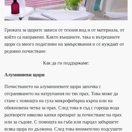
Грижата за щорите зависи от техния вид и от материала, от
който са направени. Както външните, така и вътрешните
щори са много податливи на замърсявания и се нуждаят от
редовно почистване.
Как да ги поддържаме:
Алуминиеви щори
Почистването на алуминиевите щори започва с
отсраняването на натрупания по тях прах. Това може да
стане с помощта на суха микрофибърна кърпа или на
обикновена четка за прах. След това в съд с гореща вода
разтворете няколко капки препарат за почистване на прах
или за съдове. С помощта на гъба или парцал забършете
всяка щора по дължина. След това внимателно подсушете