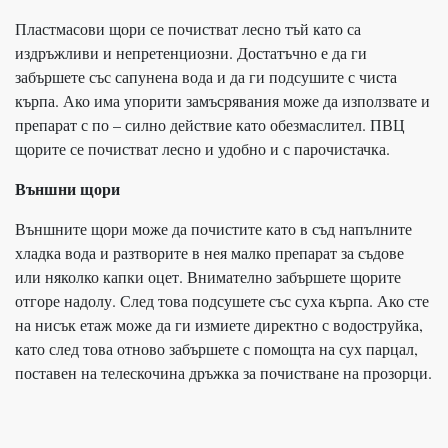
Пластмасови щори се почистват лесно тъй като са
издръжливи и непретенциозни. Достатъчно е да ги
забършете със сапунена вода и да ги подсушите с чиста
кърпа. Ако има упорити замъсрявания може да използвате и
препарат с по – силно действие като обезмаслител. ПВЦ
щорите се почистват лесно и удобно и с парочистачка.
Външни щори
Външните щори може да почистите като в съд напълните
хладка вода и разтворите в нея малко препарат за съдове
или няколко капки оцет. Внимателно забършете щорите
отгоре надолу. След това подсушете със суха кърпа. Ако сте
на нисък етаж може да ги измиете директно с водоструйка,
като след това отново забършете с помощта на сух парцал,
поставен на телескочина дръжка за почистване на прозорци.