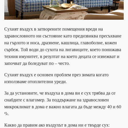
Сухият въздух в затворените помещения вреди на
здравословното ни състояние като предизвиква пресъхване
на гърлото и носа, дразнене, кашлица, главоболие, кожен
сърбеж. Той води до сухота на лигавиците, което понижава
техния имунитет, в резултат на което децата се изнежват и
започват да боледуват по – често.
Сухият въздух е основен проблем през зимата когато
използваме отоплителни уреди.
За да установите, че въздуха в дома ви е сух трябва да се
снабдите с влагомер. За поддържане на здравословен
микроклимат в дома е важно влагата да бъде между 40 и 60
%.
Какво да правим ако въздухът в дома ни е твърде сух: