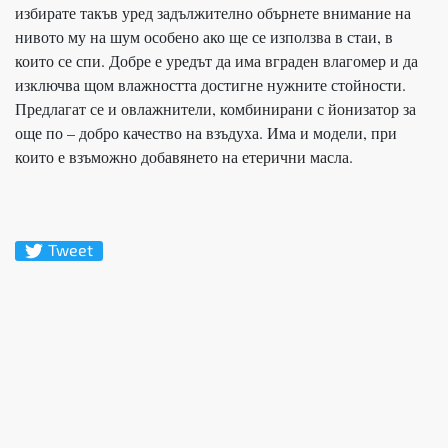
избирате такъв уред задължително обърнете внимание на
нивото му на шум особено ако ще се използва в стаи, в
които се спи. Добре е уредът да има вграден влагомер и да
изключва щом влажността достигне нужните стойности.
Предлагат се и овлажнители, комбинирани с йонизатор за
още по – добро качество на взъдуха. Има и модели, при
които е взъможно добавянето на етерични масла.
Tweet