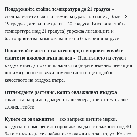
Поддържайте стайна температура до 21 градуса
–
специалистите съветват температурата за спане да бъде 18 –
19 градуса, а тази през деня – 20 градуса. Високата стайна
температура (над 21 градуса) уврежда лигавиците и
благоприятства размножаването на бактерии и вируси.
Почиствайте често с влажен парцал и проветрявайте
стаите по няколко пъти на ден -
Навлизането на студен
въздух няма да покачи влажността (дори временно леко ще я
понижи), но ще освежи помещението и ще подобри
качеството на въздуха вътре.
Отглеждайте растения, които овлажняват въздуха
–
такива са например драцена, сансевиера, хризантема, алое,
азалия, гербер.
Купете си овлажнител
– ако въпреки взетите мерки,
въздухът в помещенията продължава да е с влажност под 40
% то е нужно да се снабдите с овлажнител за въздух. Когато