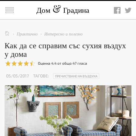

Дом
Градина

Практично
Интересно и полезно


Как да се справим със сухия въздух
у дома
Оценка
4.4
от общо
47
гласа
05/05/2017
ТАГОВЕ:
ПРЕЧИСТВАНЕ НА ВЪЗДУХА