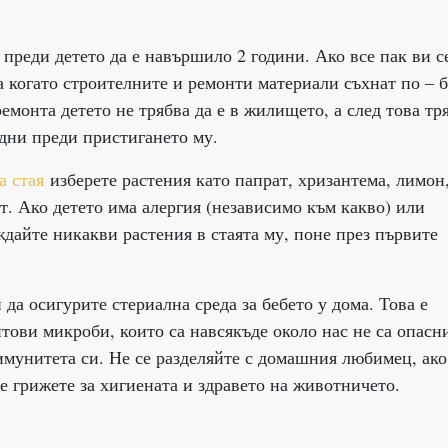
преди детето да е навършило 2 години. Ако все пак ви с
а когато строителните и ремонти материали съхнат по – 
ремонта детето не трябва да е в жилището, а след това тр
дни преди пристигането му.
а стая
изберете растения като папрат, хризантема, лимон
т. Ако детето има алергия (независимо към какво) или
ждайте никакви растения в стаята му, поне през първите
 да осигурите стериална среда за бебето у дома. Това е
ови микроби, които са навсякъде около нас не са опасни
 имунитета си. Не се разделяйте с домашния любимец, ако
е грижете за хигиената и здравето на животничето.