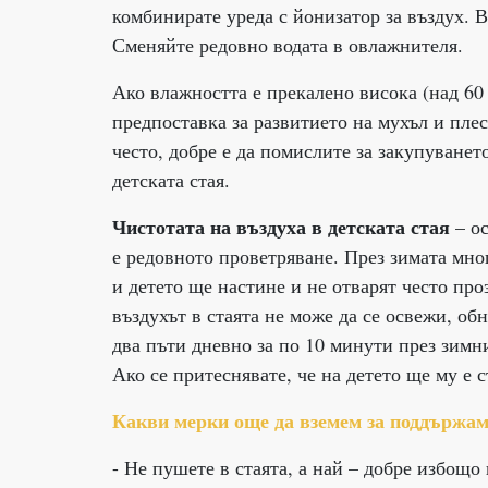
комбинирате уреда с йонизатор за въздух. 
Сменяйте редовно водата в овлажнителя.
Ако влажността е прекалено висока (над 60 
предпоставка за развитието на мухъл и пле
често, добре е да помислите за закупуванет
детската стая.
Чистотата на въздуха в детската стая
– ос
е редовното проветряване. През зимата мног
и детето ще настине и не отварят често про
въздухът в стаята не може да се освежи, об
два пъти дневно за по 10 минути през зимни
Ако се притеснявате, че на детето ще му е с
Какви мерки още да вземем за поддържаме
- Не пушете в стаята, а най – добре избощо