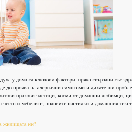
здуха у дома са ключови фактори, пряко свързани със здр
еде до проява на алергични симптоми и дихателни пробл
т битови прахови частици, косми от домашни любимци, ци
а често и мебелите, подовите настилки и домашния текс
 в жилищата ни?