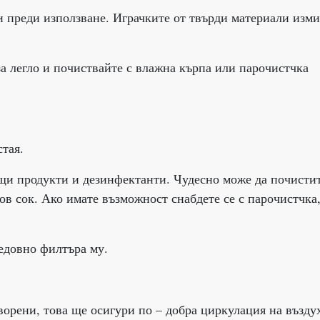
и преди използване. Играчките от твърди материали изм
за легло и почиствайте с влажна кърпа или парочистчка
стая.
ащи продукти и дезинфектанти. Чудесно може да почисти
ов сок. Ако имате възможност снабдете се с парочистчка
редовно филтъра му.
орени, това ще осигури по – добра циркулация на възду