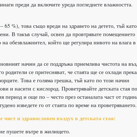
Винаги преди да включите уреда погледнете влажността.
– 65 %), това също вреди на здравето на детето, тъй като
сени. В такъв случай, освен да провтрявате помещението
о на обезвлажнител, който ще регулира нивото на влага в
новният начин да се поддръжа приемлива чистота на въз
о родители се притесняват, че стаята ще се охлади прек
зорците. Това е голяма грешка, тъй като по този начин
нови и насити с кислород. Проветрявайте детската стая п
я период и още по – често през останалата част от годин
тудено изведете го от стаята по време на проветряването.
 чист и здравословен въздух в детската стая:
 не пушете вътре в жилището.