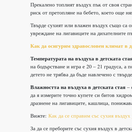
Прекалено топлият въздух пък от своя стра
риск от претопляне на бебето, което още ня
Твърде сухият или влажен въздух също са оп
увреждане на лигавиците на дихателните пъ
Как да осигурим здравословен климат в д
Температурата на въздуха в детската ста
на бодърстване и игра е 20 – 21 градуса, а 
детето не трябва да бъде навлечено с твърд
Влажността на въздуха в детската стая
– 
да я измерите точно купете си битов хидром
дразнене на лигавиците, кашлица, понижава
Вижте:
Как да се справим със сухия въздух
За да се преборите със сухия въздух в детск