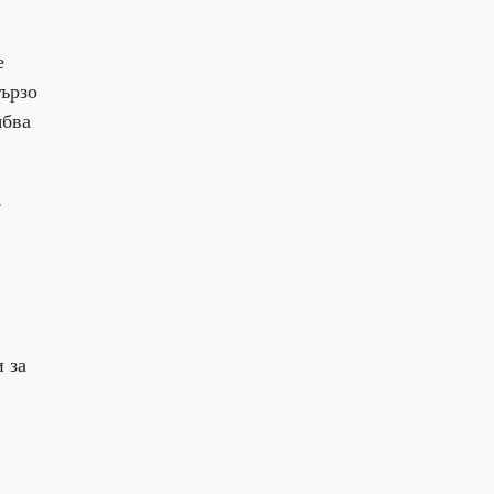
е
бързо
ябва
,
 за