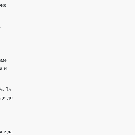
рие
,
еме
а и
%. За
оди до
я е да