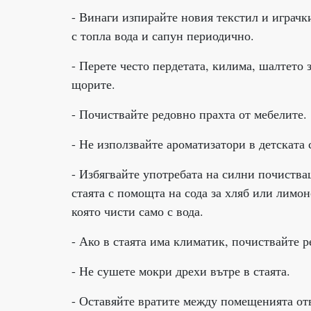
- Винаги изпирайте новия текстил и играчк
с топла вода и сапун периодично.
- Перете често пердетата, килима, шалтето 
щорите.
- Почиствайте редовно прахта от мебелите.
- Не използвайте ароматизатори в детската 
- Избягвайте употребата на силни почиств
стаята с помощта на сода за хляб или лимон
която чисти само с вода.
- Ако в стаята има климатик, почиствайте 
- Не сушете мокри дрехи вътре в стаята.
- Оставяйте вратите между помещенията отв