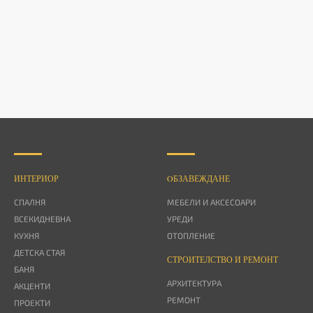
ИНТЕРИОР
OБЗАВЕЖДАНЕ
СПАЛНЯ
МЕБЕЛИ И АКСЕСОАРИ
ВСЕКИДНЕВНА
УРЕДИ
КУХНЯ
ОТОПЛЕНИЕ
ДЕТСКА СТАЯ
СТРОИТЕЛСТВО И РЕМОНТ
БАНЯ
АРХИТЕКТУРА
АКЦЕНТИ
РЕМОНТ
ПРОЕКТИ