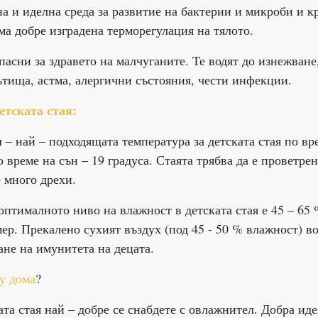
на и иделна среда за развитие на бактерии и микроби и к
ма добре изградена терморегулация на тялото.
асни за здравето на малчуганите. Те водят до изнежване
тища, астма, алергични състояния, чести инфекции.
етската стая:
я
– най – подходящата температура за детската стая по вр
по време на сън – 19 градуса. Стаята трябва да е проветрен
е много дрехи.
оптималното ниво на влажност в детската стая е 45 – 65 
ер. Прекалено сухият въздух (под 45 - 50 % влажност) в
не на имунитета на децата.
 у дома
?
ата стая най – добре се снабдете с овлажнител. Добра иде