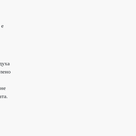
 е
духа
алено
оне
ата.