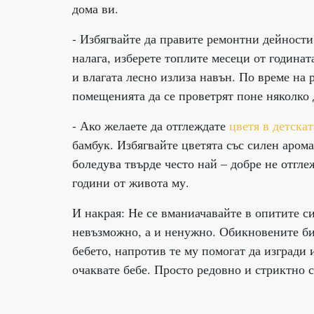
дома ви.
- Избягвайте да правите ремонтни дейности 
налага, изберете топлите месеци от годинат
и влагата лесно излиза навън. По време на 
помещенията да се проветрят поне няколко 
- Ако желаете да отглеждате
цветя в детскат
бамбук. Избягвайте цветята със силен арома
боледува твърде често най – добре не отгле
години от живота му.
И накрая: Не се вманиачавайте в опитите си
невъзможно, а и ненужно. Обикновените бит
бебето, напротив те му помогат да изгради
очаквате бебе. Просто редовно и стриктно с