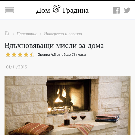

Дом
Градина

Практично
Интересно и полезно


Вдъхновяващи мисли за дома
Оценка
4.5
от общо
75
гласа
01/11/2015