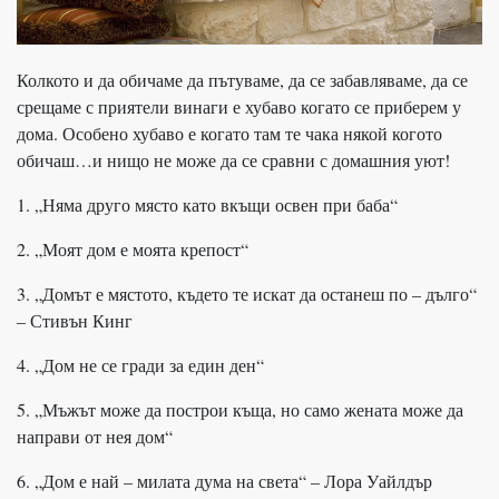
Колкото и да обичаме да пътуваме, да се забавляваме, да се
срещаме с приятели винаги е хубаво когато се приберем у
дома. Особено хубаво е когато там те чака някой когото
обичаш…и нищо не може да се сравни с домашния уют!
1. „Няма друго място като вкъщи освен при баба“
2. „Моят дом е моята крепост“
3. „Домът е мястото, където те искат да останеш по – дълго“
– Стивън Кинг
4. „Дом не се гради за един ден“
5. „Мъжът може да построи къща, но само жената може да
направи от нея дом“
6. „Дом е най – милата дума на света“ – Лора Уайлдър