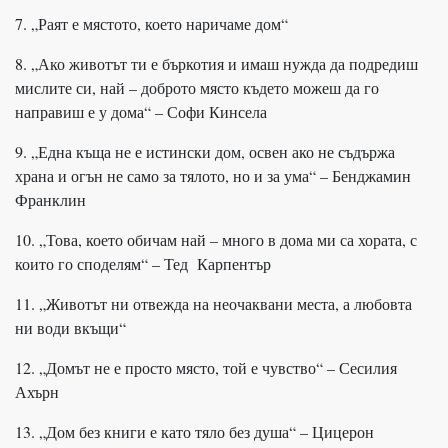
7. „Раят е мястото, което наричаме дом“
8. „Ако животът ти е бъркотия и имаш нужда да подредиш
мислите си, най – доброто място където можеш да го
направиш е у дома“ – Софи Кинсела
9. „Една къща не е истински дом, освен ако не съдържа
храна и огън не само за тялото, но и за ума“ – Бенджамин
Франклин
10. „Това, което обичам най – много в дома ми са хората, с
които го споделям“ – Тед Карпентър
11. „Животът ни отвежда на неочаквани места, а любовта
ни води вкъщи“
12. „Домът не е просто място, той е чувство“ – Сесилия
Ахърн
13. „Дом без книги е като тяло без душа“ – Цицерон