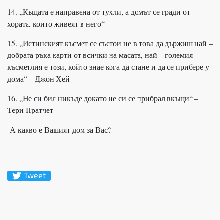
14. „Къщата е направена от тухли, а домът се гради от
хората, които живеят в него“
15. „Истинският късмет се състои не в това да държиш най –
добрата ръка карти от всички на масата, най – големия
късметлия е този, който знае кога да стане и да се прибере у
дома“ – Джон Хей
16. „Не си бил никъде докато не си се прибрал вкъщи“ –
Тери Пратчет
А какво е Вашият дом за Вас?
Tweet