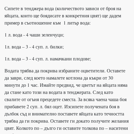
Сипете в тенджера вода (количеството зависи от броя на
яйцата, които ще боядисате в конкретния цвят) ще дадем
пример в съотношение към 1 литър вода:
1 л. вода - 4 чаши зеленчуци;
1л. вода – 3 - 4 суп. л. билки;
1л. вода – 3 - 4 суп. л. намачкани плодове;
Водата трябва да покрива избраните оцветители. Оставете
да заври, след което намалете котлона да къкри от 30
минути до 1 час. Имайте предвид, че цветът на яйцата няма
да стане като този на водата в тенджерата. След като
свалите от огъня прецедете сместа. За всяка чаена чаша боя
прибавете 2 суп. л. бял оцет. Изсипете получената боя в
дълбок съд и внимателно поставете яйцата като течността
трябва да ги покрива. Оставете ги докато получите желания
цвят. Колкото по – дълго ги оставите толкова по – наситени