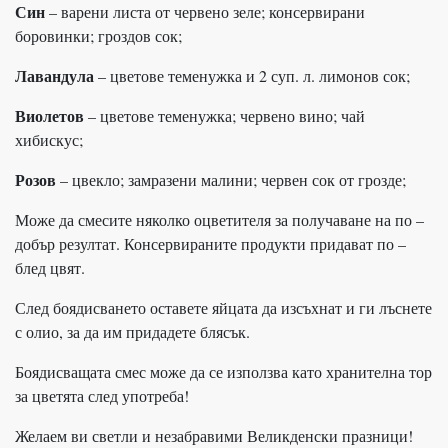
Син
– варени листа от червено зеле; консервирани
боровинки; гроздов сок;
Лавандула
– цветове теменужка и 2 суп. л. лимонов сок;
Виолетов
– цветове теменужка; червено вино; чай
хибискус;
Розов
– цвекло; замразени малини; червен сок от грозде;
Може да смесите няколко оцветителя за получаване на по –
добър резултат. Консервираните продукти придават по –
блед цвят.
След боядисването оставете яйцата да изсъхнат и ги лъснете
с олио, за да им придадете блясък.
Боядисващата смес може да се използва като хранителна тор
за цветята след употреба!
Желаем ви светли и незабравими Великденски празници!