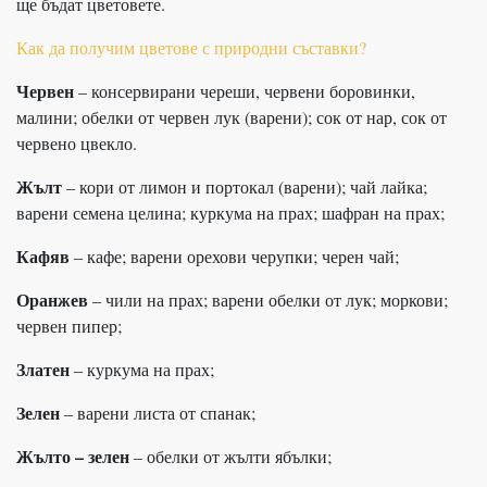
ще бъдат цветовете.
Как да получим цветове с природни съставки?
Червен
– консервирани череши, червени боровинки,
малини; обелки от червен лук (варени); сок от нар, сок от
червено цвекло.
Жълт
– кори от лимон и портокал (варени); чай лайка;
варени семена целина; куркума на прах; шафран на прах;
Кафяв
– кафе; варени орехови черупки; черен чай;
Оранжев
– чили на прах; варени обелки от лук; моркови;
червен пипер;
Златен
– куркума на прах;
Зелен
– варени листа от спанак;
Жълто – зелен
– обелки от жълти ябълки;