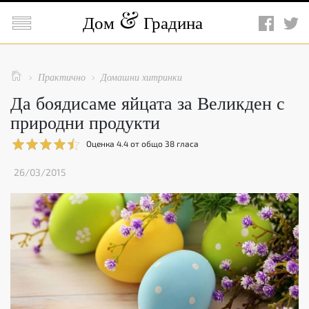

Дом
Градина

Практично
Домашни хитринки


Да боядисаме яйцата за Великден с
природни продукти
Оценка
4.4
от общо
38
гласа
26/03/2015