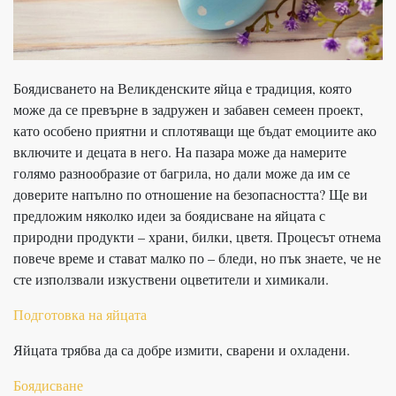
Боядисването на Великденските яйца е традиция, която
може да се превърне в задружен и забавен семеен проект,
като особено приятни и сплотяващи ще бъдат емоциите ако
включите и децата в него. На пазара може да намерите
голямо разнообразие от багрила, но дали може да им се
доверите напълно по отношение на безопасността? Ще ви
предложим няколко идеи за боядисване на яйцата с
природни продукти – храни, билки, цветя. Процесът отнема
повече време и стават малко по – бледи, но пък знаете, че не
сте използвали изкуствени оцветители и химикали.
Подготовка на яйцата
Яйцата трябва да са добре измити, сварени и охладени.
Боядисване