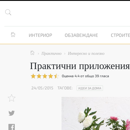


ИНТЕРИОР
ОБЗАВЕЖДАНЕ
СТРОИТЕ

Практично
Интересно и полезно


Практични приложения 
Оценка
4.4
от общо
39
гласа
24/05/2015
ТАГОВЕ:
ИДЕИ ЗА ДОМА