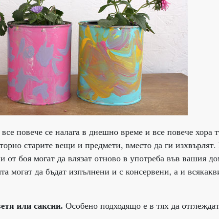
все повече се налага в днешно време и все повече хора т
торно старите вещи и предмети, вместо да ги изхвърлят.
и от боя могат да влязат отново в употреба във вашия д
та могат да бъдат изпълнени и с консервени, а и всякакв
етя или саксии.
Особено подходящо е в тях да отглежда