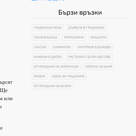
Бързи връзки
ГРАДИНСКИ РОЗИ
ДЪРВЕТА В ГРАДИНАТА
СПАЛНО БЕЛЬО
ТРАПЕЗАРИЯ
МУШКАТО
САКСИИ
КЛИМАТИК
ИНТЕРИОР В БЕЖОВО
КАМИНА В ДВОРА
РАСТЕНИЯ С БЕЛИ ЦВЕТОВЕ
ОТГЛЕЖДАНЕ НА ЗЕЛЕНЧУЦИ
ПЛОЧКИ ЗА БАНЯ
МИВКА
ИДЕИ ЗА ГРАДИНАТА
ърсят
ОТГЛЕЖДАНЕ НА БИЛКИ
 Ще
ом или
и
те