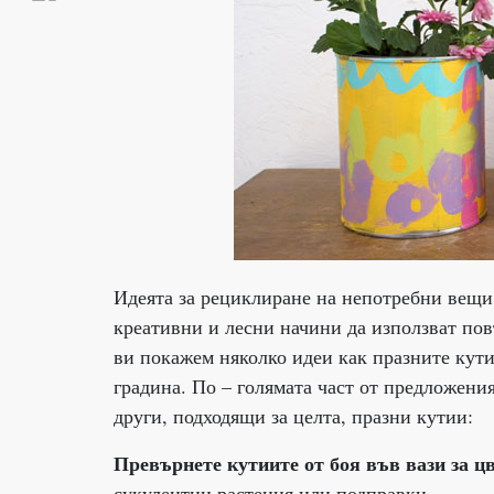
Идеята за рециклиране на непотребни вещи 
креативни и лесни начини да използват пов
ви покажем няколко идеи как празните кути
градина. По – голямата част от предложения
други, подходящи за целта, празни кутии:
Превърнете кутиите от боя във вази за цв
сукулентни растения или подправки.