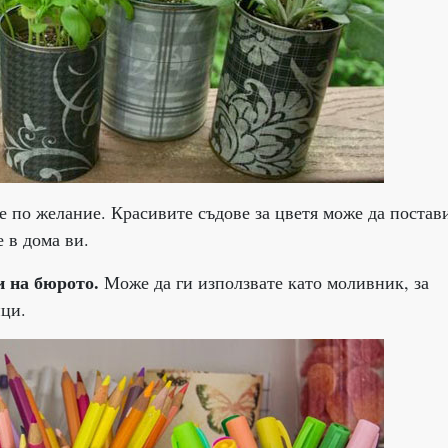
е по желание. Красивите съдове за цветя може да постав
е в дома ви.
и на бюрото.
Може да ги използвате като моливник, за
ици.