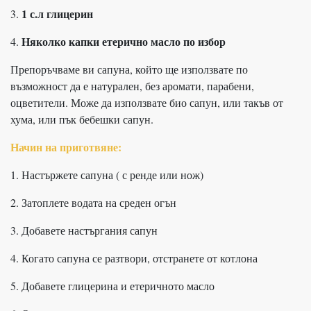
1 с.л глицерин
3.
Няколко капки етерично масло по избор
4.
Препоръчваме ви сапуна, който ще използвате по
възможност да е натурален, без аромати, парабени,
оцветители. Може да използвате био сапун, или такъв от
хума, или пък бебешки сапун.
Начин на приготвяне:
1. Настържете сапуна ( с ренде или нож)
2. Затоплете водата на среден огън
3. Добавете настъргания сапун
4. Когато сапуна се разтвори, отстранете от котлона
5. Добавете глицерина и етеричното масло