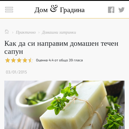

Дом
Градина

Практично
Домашни хитринки


Как да си направим домашен течен
сапун
Оценка
4.4
от общо
39
гласа
03/01/2015