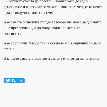
6. Оставете сместа да престои няколко часа до едно
денонощие и я разбийте с миксер (може и ръчен) като целта
е да се получи хомогенна смес.
Ако сместа се получи твърде гелообразна може да добавите
още преварена вода до получаване на желаната
консистенция.
Ако се получи твърде течна оставете я в хладилник за да се
стегне.
Изсипете сместа в дозатор и сапуна е готов за използване.
Tweet