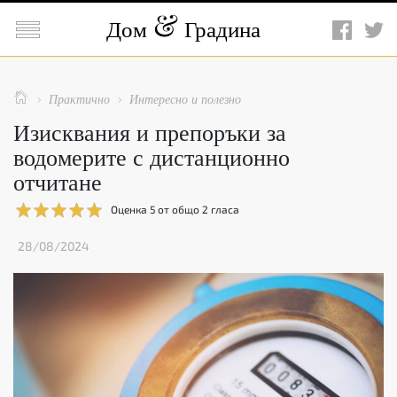

Дом
Градина

Практично
Интересно и полезно


Изисквания и препоръки за
водомерите с дистанционно
отчитане
Оценка
5
от общо
2
гласа
28/08/2024