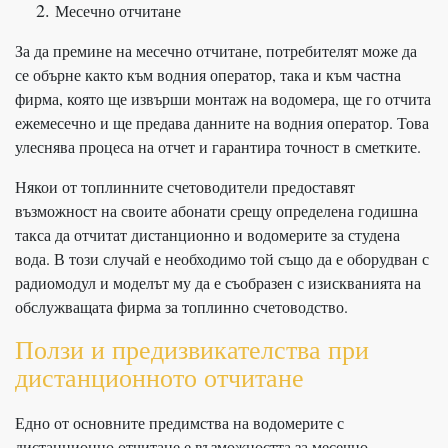
Месечно отчитане
За да премине на месечно отчитане, потребителят може да
се обърне както към водния оператор, така и към частна
фирма, която ще извърши монтаж на водомера, ще го отчита
ежемесечно и ще предава данните на водния оператор. Това
улеснява процеса на отчет и гарантира точност в сметките.
Някои от топлинните счетоводители предоставят
възможност на своите абонати срещу определена годишна
такса да отчитат дистанционно и водомерите за студена
вода. В този случай е необходимо той също да е оборудван с
радиомодул и моделът му да е съобразен с изискванията на
обслужващата фирма за топлинно счетоводство.
Ползи и предизвикателства при
дистанционното отчитане
Едно от основните предимства на водомерите с
дистанционно отчитане е възможността за месечно