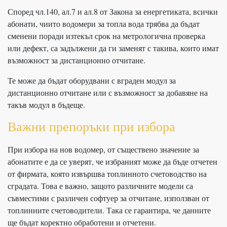
Според чл.140, ал.7 и ал.8 от Закона за енергетиката, всички
абонати, чиито водомери за топла вода трябва да бъдат
сменени поради изтекъл срок на метрологична проверка
или дефект, са задължени да ги заменят с такива, които имат
възможност за дистанционно отчитане.
Те може да бъдат оборудвани с вграден модул за
дистанционно отчитане или с възможност за добавяне на
такъв модул в бъдеще.
Важни препоръки при избора
При избора на нов водомер, от съществено значение за
абонатите е да се уверят, че избраният може да бъде отчетен
от фирмата, която извършва топлинното счетоводство на
сградата. Това е важно, защото различните модели са
съвместими с различен софтуер за отчитане, използван от
топлинните счетоводители. Така се гарантира, че данните
ще бъдат коректно обработени и отчетени.