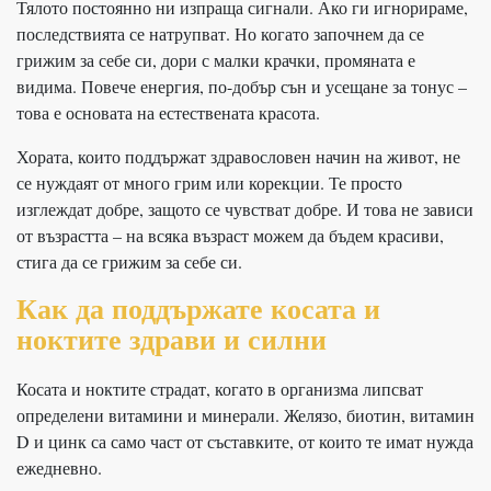
Тялото постоянно ни изпраща сигнали. Ако ги игнорираме,
последствията се натрупват. Но когато започнем да се
грижим за себе си, дори с малки крачки, промяната е
видима. Повече енергия, по-добър сън и усещане за тонус –
това е основата на естествената красота.
Хората, които поддържат здравословен начин на живот, не
се нуждаят от много грим или корекции. Те просто
изглеждат добре, защото се чувстват добре. И това не зависи
от възрастта – на всяка възраст можем да бъдем красиви,
стига да се грижим за себе си.
Как да поддържате косата и
ноктите здрави и силни
Косата и ноктите страдат, когато в организма липсват
определени витамини и минерали. Желязо, биотин, витамин
D и цинк са само част от съставките, от които те имат нужда
ежедневно.