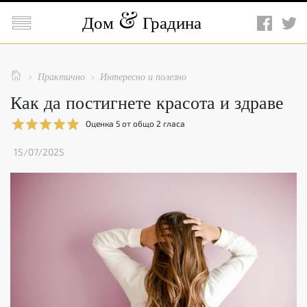

Дом
Градина

Практично
Интересно и полезно


Как да постигнете красота и здраве
Оценка
5
от общо
2
гласа
15/07/2025