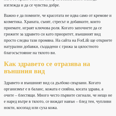
изглежда и да се чувства добре.
Важно е да помните, че красотата не идва само от кремове и
козметика. Храната, сънят, стресът и добавките, които
приемате, играят ключова роля. Когато започнете да се
грижите за здравето си като приоритет, външният вид
просто следва тази промяна. На сайта на ForLife ще откриете
натурални добавки, създадени с грижа за цялостното
благосъстояние на тялото ви.
Как здравето се отразява на
външния вид
Здравето и външният вид са дълбоко свързани. Когато
организмът е в баланс, кожата е сияйна, косата здрава, а
очите – блестящи. Много често първите сигнали, че нещо не
е наред вътре в тялото, се виждат навън – блед тен, чупливи
нокти, косопад или суха кожа.