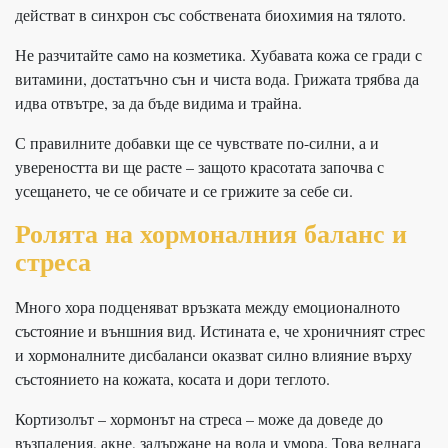
действат в синхрон със собствената биохимия на тялото.
Не разчитайте само на козметика. Хубавата кожа се гради с
витамини, достатъчно сън и чиста вода. Грижата трябва да
идва отвътре, за да бъде видима и трайна.
С правилните добавки ще се чувствате по-силни, а и
увереността ви ще расте – защото красотата започва с
усещането, че се обичате и се грижите за себе си.
Ролята на хормоналния баланс и
стреса
Много хора подценяват връзката между емоционалното
състояние и външния вид. Истината е, че хроничният стрес
и хормоналните дисбаланси оказват силно влияние върху
състоянието на кожата, косата и дори теглото.
Кортизолът – хормонът на стреса – може да доведе до
възпаления, акне, задържане на вода и умора. Това веднага