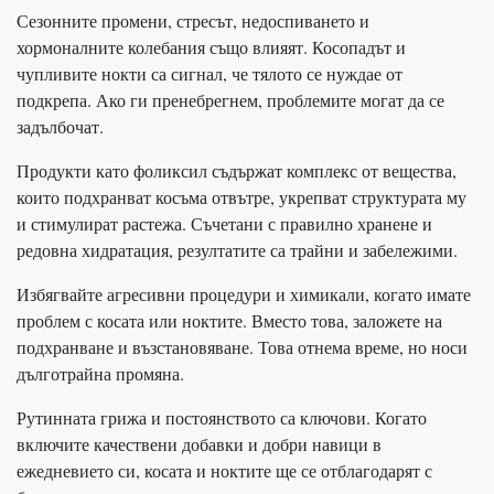
Сезонните промени, стресът, недоспиването и
хормоналните колебания също влияят. Косопадът и
чупливите нокти са сигнал, че тялото се нуждае от
подкрепа. Ако ги пренебрегнем, проблемите могат да се
задълбочат.
Продукти като фоликсил съдържат комплекс от вещества,
които подхранват косъма отвътре, укрепват структурата му
и стимулират растежа. Съчетани с правилно хранене и
редовна хидратация, резултатите са трайни и забележими.
Избягвайте агресивни процедури и химикали, когато имате
проблем с косата или ноктите. Вместо това, заложете на
подхранване и възстановяване. Това отнема време, но носи
дълготрайна промяна.
Рутинната грижа и постоянството са ключови. Когато
включите качествени добавки и добри навици в
ежедневието си, косата и ноктите ще се отблагодарят с