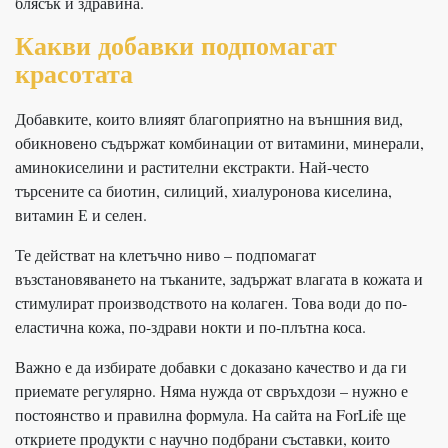
блясък и здравина.
Какви добавки подпомагат
красотата
Добавките, които влияят благоприятно на външния вид,
обикновено съдържат комбинации от витамини, минерали,
аминокиселини и растителни екстракти. Най-често
търсените са биотин, силиций, хиалуронова киселина,
витамин Е и селен.
Те действат на клетъчно ниво – подпомагат
възстановяването на тъканите, задържат влагата в кожата и
стимулират производството на колаген. Това води до по-
еластична кожа, по-здрави нокти и по-плътна коса.
Важно е да избирате добавки с доказано качество и да ги
приемате регулярно. Няма нужда от свръхдози – нужно е
постоянство и правилна формула. На сайта на ForLife ще
откриете продукти с научно подбрани съставки, които