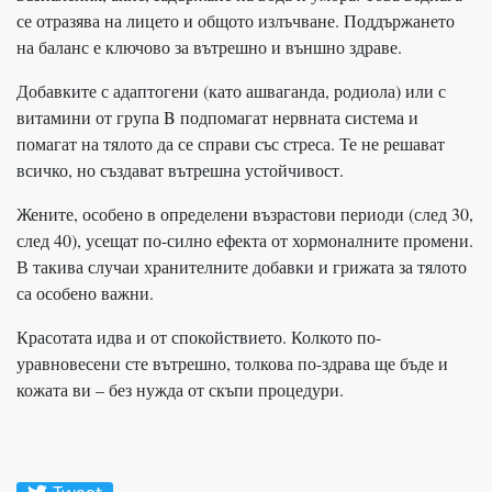
се отразява на лицето и общото излъчване. Поддържането
на баланс е ключово за вътрешно и външно здраве.
Добавките с адаптогени (като ашваганда, родиола) или с
витамини от група B подпомагат нервната система и
помагат на тялото да се справи със стреса. Те не решават
всичко, но създават вътрешна устойчивост.
Жените, особено в определени възрастови периоди (след 30,
след 40), усещат по-силно ефекта от хормоналните промени.
В такива случаи хранителните добавки и грижата за тялото
са особено важни.
Красотата идва и от спокойствието. Колкото по-
уравновесени сте вътрешно, толкова по-здрава ще бъде и
кожата ви – без нужда от скъпи процедури.
Tweet