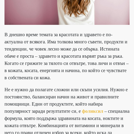
В днешно време темата за красотата и здравето е по-
актуална от всякога. Има толкова много съвети, продукти и
тенденции, че човек лесно може да се обърка. Истината
обаче е проста – здравето и красотата вървят ръка за ръка.
Когато се грижите за тялото си отвътре, това личи и отвън –
в кожата, косата, енергията и начина, по който се чувствате
в собствената си кожа.
Не е нужно да полагате сложни или скъпи усилия. Нужно е
постоянство, балансиран начин на живот и правилните
помощници. Един от продуктите, който набира
фоликсил
популярност заради резултатите си, е
– специална
формула, която поддържа здравината на косата, ноктите и
кожата отвътре. Комбинацията от витамини и минерали в
него го прави отличен избор за всеки, който иска да