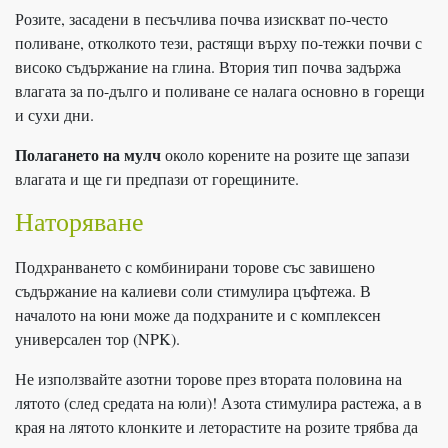
Розите, засадени в песъчлива почва изискват по-често
поливане, отколкото тези, растящи върху по-тежки почви с
високо съдържание на глина. Втория тип почва задържа
влагата за по-дълго и поливане се налага основно в горещи
и сухи дни.
Полагането на мулч
около корените на розите ще запази
влагата и ще ги предпази от горещините.
Наторяване
Подхранването с комбинирани торове със завишено
съдържание на калиеви соли стимулира цъфтежа. В
началото на юни може да подхраните и с комплексен
универсален тор (NPK).
Не използвайте азотни торове през втората половина на
лятото (след средата на юли)! Азота стимулира растежа, а в
края на лятото клонките и леторастите на розите трябва да