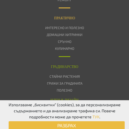
ПРАКТИЧНО
ИНТЕРЕСНО И ПОЛЕЗНО
ДОМАШНИ ХИТРИНКИ
СРЪЧНО
КУЛИНАРНО
ГРАДИНАРСТВО
СТАЙНИ РАСТЕНИЯ
ГРИЖИ ЗА ГРАДИНАТА
ПОЛЕЗНО
ИДЕИ И ДИЗАЙН
Използваме „бисквитки“ (cookies), за да персонализираме
съдържанието и да анализираме трафика си. Повече
ЗА НАС
ПОВЕРИТЕЛНОСТ
БИСКВИТКИ
КОНТАКТИ
FACEBOOK
подробности може да прочетете
ТУК
.
TWITTER
РАЗБРАХ
© 2026 Дом & Градина. Всички права запазени.