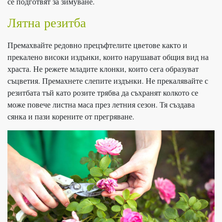
се подготвят за зимуване.
Лятна резитба
Премахвайте редовно прецъфтелите цветове както и
прекалено високи издънки, които нарушават общия вид на
храста. Не режете младите клонки, които сега образуват
съцветия. Премахнете слепите издънки. Не прекалявайте с
резитбата тъй като розите трябва да съхранят колкото се
може повече листна маса през летния сезон. Тя създава
сянка и пази корените от прегряване.