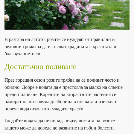
В разгара на лятото, розите се нуждаят от правилни и
редовни грижи за да изпълват градината с красотата и
благоуханието си.
Достатъчно поливане
През горещия сезон розите трябва да се поливат често и
обилно. Добре е водата да е престояла за малко на слънце
преди поливане. Корените на възрастните растения се
намират на по-голяма дълбочина в почвата и изискват
повече вода отколкото младите храсти.
Гледайте водата да не попада върху листата на розите
защото може да доведе до развитие на гъбни болести.