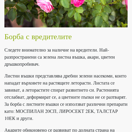
Борба с вредителите
Следете внимателно за наличие на вредители. Най-
разпространени са зелена листна въшка, акари, цветен
дръшкопробивач.
Листни въшки представлява дребни зелени насекоми, които
нападат върховете на растящите леторасти. Листата се
завиват, а леторастите спират развитието си. Растенията
отслабват, деформират се, а цветните пъпки не се разтварят.
За борба с листните въшки се използват различни препарати
като: МОСПИЛАН 20СП, ЛИРОСЕКТ 2ЕК, ТАЛСТАР
10ЕК и други.
Акарите обикновено се развиват по долната страна на