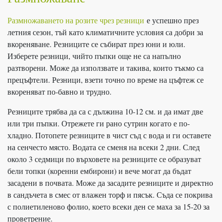
Размножаването на розите чрез резници
е успешно през
летния сезон, тъй като климатичните условия са добри за
вкореняване. Резниците се събират през юни и юли.
Изберете резници, чийто пъпки още не са напълно
разтворени. Може да използвате и такива, които тъкмо са
прецъфтели. Резници, взети точно по време на цъфтеж се
вкореняват по-бавно и трудно.
Резниците трябва да са с дължина 10-12 см. и да имат две
или три пъпки. Отрежете ги рано сутрин когато е по-
хладно. Потопете резниците в чист съд с вода и ги оставете
на сенчесто място. Водата се сменя на всеки 2 дни. След
около 3 седмици по върховете на резниците се образуват
бели топки (коренни ембирони) и вече могат да бъдат
засадени в почвата. Може да засадите резниците и директно
в сандъчета в смес от влажен торф и пясък. Съда се покрива
с полиетиленово фолио, което всеки ден се маха за 15-20 за
проветрение.