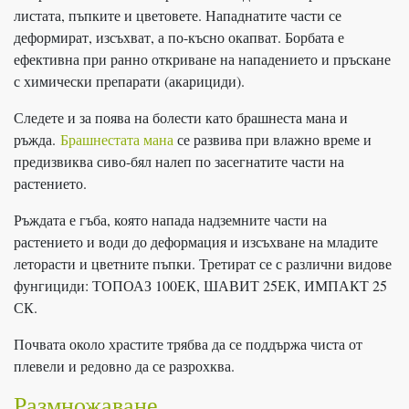
листата, пъпките и цветовете. Нападнатите части се
деформират, изсъхват, а по-късно окапват. Борбата е
ефективна при ранно откриване на нападението и пръскане
с химически препарати (акарициди).
Следете и за поява на болести като брашнеста мана и
ръжда.
Брашнестата мана
се развива при влажно време и
предизвиква сиво-бял налеп по засегнатите части на
растението.
Ръждата е гъба, която напада надземните части на
растението и води до деформация и изсъхване на младите
леторасти и цветните пъпки. Третират се с различни видове
фунгициди: ТОПОАЗ 100ЕК, ШАВИТ 25ЕК, ИМПАКТ 25
СК.
Почвата около храстите трябва да се поддържа чиста от
плевели и редовно да се разрохква.
Размножаване