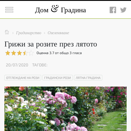

Дом
Градина

Градинарство
Озеленяване


Грижи за розите през лятото
Оценка
3.7
от общо
3
гласа
20/07/2020
ТАГОВЕ:
ОТГЛЕЖДАНЕ НА РОЗИ
ГРАДИНСКИ РОЗИ
ЛЯТНА ГРАДИНА