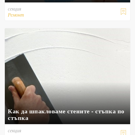
секция

Ремонт
Как да шпакловаме стените - стъпка по
стъпка
секция
