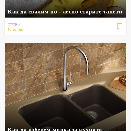
Как да свалим по - лесно старите тапети
секция

Ремонт
Как да изберем мивка за кухнята