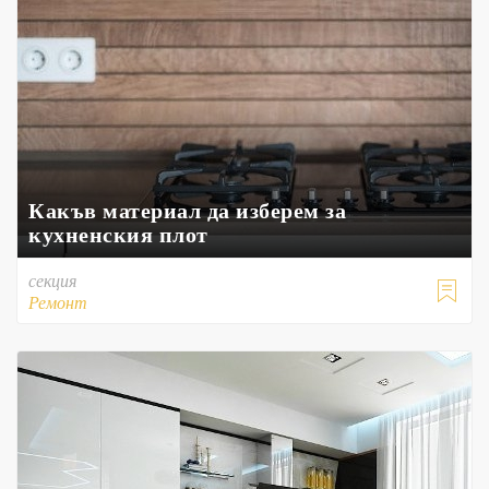
Какъв материал да изберем за
кухненския плот
секция

Ремонт