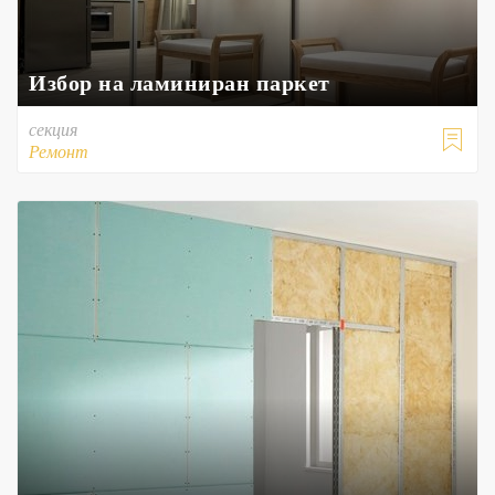
Избор на ламиниран паркет
секция

Ремонт