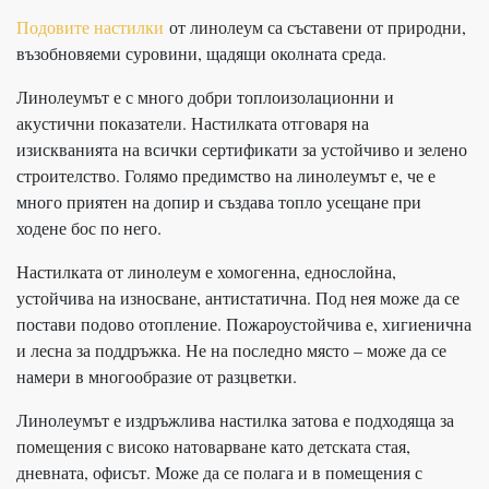
Подовите настилки
от линолеум са съставени от природни,
възобновяеми суровини, щадящи околната среда.
Линолеумът е с много добри топлоизолационни и
акустични показатели. Настилката отговаря на
изискванията на всички сертификати за устойчиво и зелено
строителство. Голямо предимство на линолеумът е, че е
много приятен на допир и създава топло усещане при
ходене бос по него.
Настилката от линолеум е хомогенна, еднослойна,
устойчива на износване, антистатична. Под нея може да се
постави подово отопление. Пожароустойчива е, хигиенична
и лесна за поддръжка. Не на последно място – може да се
намери в многообразие от разцветки.
Линолеумът е издръжлива настилка затова е подходяща за
помещения с високо натоварване като детската стая,
дневната, офисът. Може да се полага и в помещения с