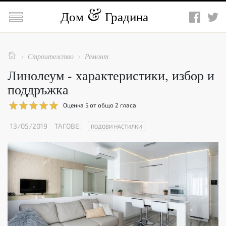

Дом
Градина

Строителство
Ремонт


Линолеум - характеристики, избор и
поддръжка
Оценка
5
от общо
2
гласа
13/05/2019
ТАГОВЕ:
ПОДОВИ НАСТИЛКИ