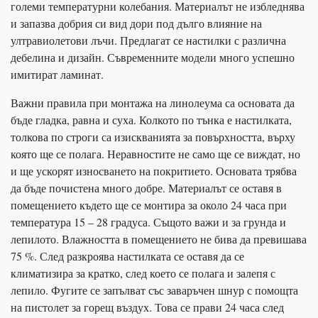
големи температурни колебания. Материалът не избледнява
и запазва добрия си вид дори под дълго влияние на
ултравиолетови лъчи. Предлагат се настилки с различна
дебелина и дизайн. Съвременните модели много успешно
имитират ламинат.
Важни правила при монтажа на линолеума са основата да
бъде гладка, равна и суха. Колкото по тънка е настилката,
толкова по строги са изискванията за повърхността, върху
която ще се полага. Неравностите не само ще се виждат, но
и ще ускорят износването на покритието. Основата трябва
да бъде почистена много добре. Материалът се оставя в
помещението където ще се монтира за около 24 часа при
температура 15 – 28 градуса. Същото важи и за грунда и
лепилото. Влажността в помещението не бива да превишава
75 %. След разкроява настилката се оставя да се
климатизира за кратко, след което се полага и залепя с
лепило. Фугите се запълват със заваръчен шнур с помощта
на пистолет за горещ въздух. Това се прави 24 часа след