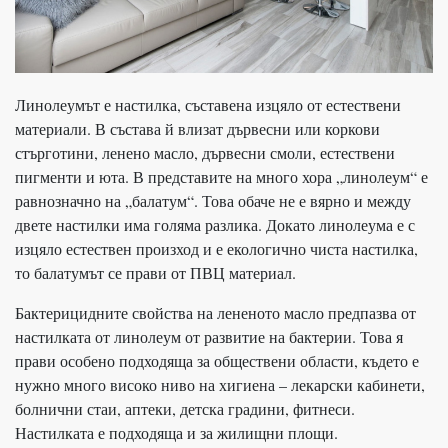
Линолеумът е настилка, съставена изцяло от естествени
материали. В състава й влизат дървесни или коркови
стърготини, ленено масло, дървесни смоли, естествени
пигменти и юта. В представите на много хора „линолеум“ е
равнозначно на „балатум“. Това обаче не е вярно и между
двете настилки има голяма разлика. Докато линолеума е с
изцяло естествен произход и е екологично чиста настилка,
то балатумът се прави от ПВЦ материал.
Бактерицидните свойства на лененото масло предпазва от
настилката от линолеум от развитие на бактерии. Това я
прави особено подходяща за обществени области, където е
нужно много високо ниво на хигиена – лекарски кабинети,
болнични стаи, аптеки, детска градини, фитнеси.
Настилката е подходяща и за жилищни площи.