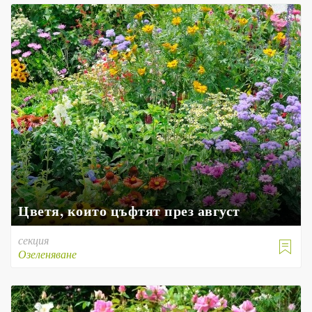
Цветя, които цъфтят през август
секция

Озеленяване