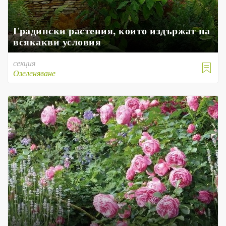
Градински растения, които издържат на
всякакви условия
секция

Озеленяване