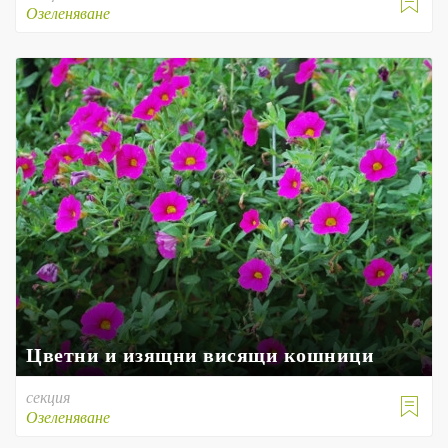

Озеленяване
Цветни и изящни висящи кошници
секция

Озеленяване