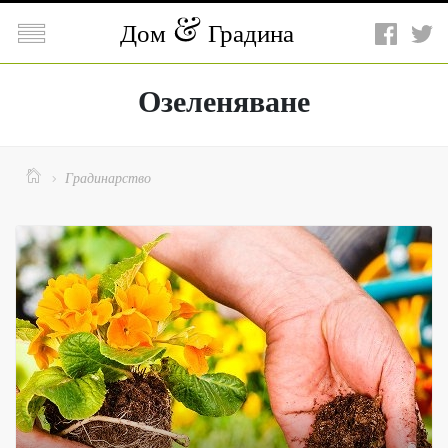

Дом
Градина
Озеленяване

Градинарство
