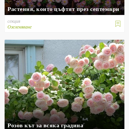
Растения, които цъфтят през септември
секция

Озеленяване
Розов кът за всяка градина