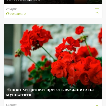
секция

Озеленяване
Някои хитринки при отглеждането на
мушкатото
секция