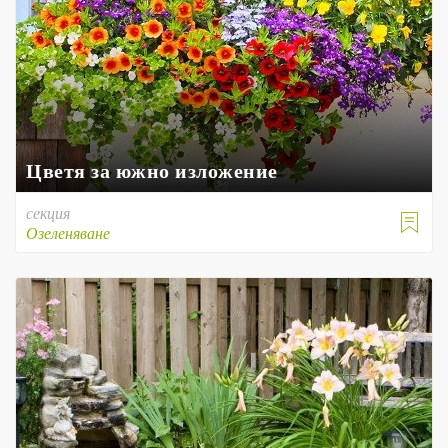
Цветя за южно изложение
секция

Озеленяване