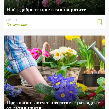
Най - добрите приятели на розите
секция

Озеленяване
През юли и август подгответе разсадите
от летни цветя