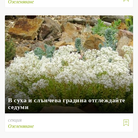
Озеленяване
В суха и слънчева градина отглеждайте
седуми
секция

Озеленяване