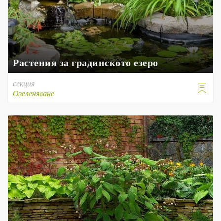
Растения за градинското езеро
секция

Озеленяване