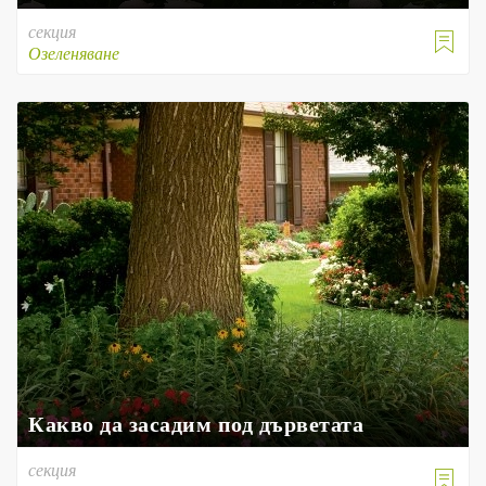
секция

Озеленяване
Какво да засадим под дърветата
секция
