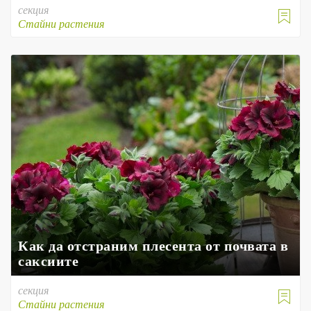
секция

Стайни растения
Как да отстраним плесента от почвата в
саксиите
секция

Стайни растения