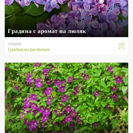
Градина с аромат на люляк
секция

Градински растения