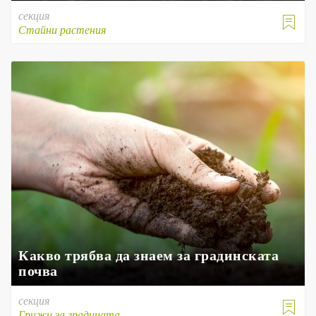
секция

Стайни растения
Какво трябва да знаем за градинската
почва
секция

Грижи за градината