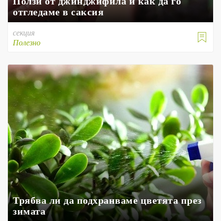
Ползи от джинджифила и как да го
отгледаме в саксия
секция

Полезно
Трябва ли да подхранваме цветята през
зимата