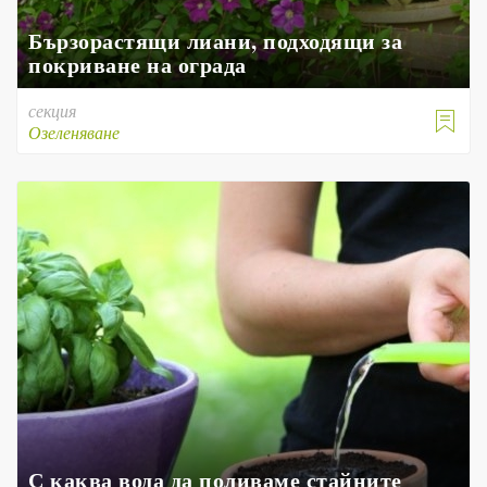
Бързорастящи лиани, подходящи за
покриване на ограда
секция

Озеленяване
С каква вода да поливаме стайните