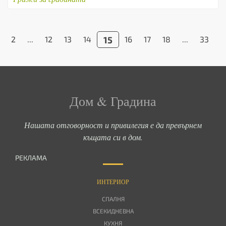
2
...
12
13
14
15
16
17
18
...
33
3
Дом & Градина
Нашата отговорност и привилегия е да превърнем
къщата си в дом.
РЕКЛАМА
ИНТЕРИОР
СПАЛНЯ
ВСЕКИДНЕВНА
КУХНЯ