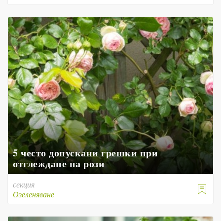
5 често допускани грешки при
отглеждане на рози
секция

Озеленяване