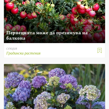
Пернецията може да презимува на
балкона
секция

Градински растения