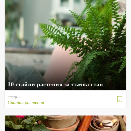
10 стайни растения за тъмна стая
секция

Стайни растения