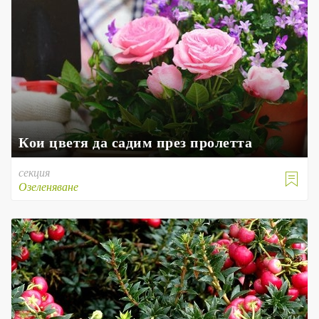
Кои цветя да садим през пролетта
секция

Озеленяване