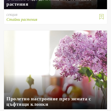
растения
секция

Стайни растения
Пролетно настроение през зимата с
цъфтящи клонки