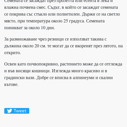
Семената се засаждат през пролетта или есента в лека и
влажна почвена смес. Съдът, в който се засаждат семената
се покрива със стъкло или полиетилен. Държи се на светло
място, при температура около 25 градуса. Семената
поникват за около 10 дни.
За размножаване чрез резници се използват такива с
дължина около 20 см. те могат да се вкоренят през лятото, на
открито.
Освен като почвопокривно, растението може да се отглежда
и във висящи кошници. Изглежда много красиво и в
градински вази. Добре се вписва в алпинеуми и скални
кътове.
Tweet