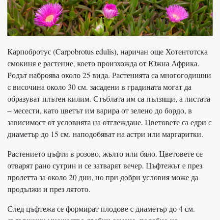
Карпобротус (Carpobrotus edulis), наричан още Хотентотска
смокиня е растение, което произхожда от Южна Африка.
Родът наброява около 25 вида. Растенията са многогодишни
с височина около 30 см. засадени в градината могат да
образуват плътен килим. Стъблата им са пълзящи, а листата
– месести, като цветът им варира от зелено до бордо, в
зависимост от условията на отглеждане. Цветовете са едри с
диаметър до 15 см. наподобяват на астри или маргаритки.
Растението цъфти в розово, жълто или бяло. Цветовете се
отварят рано сутрин и се затварят вечер. Цъфтежът е през
пролетта за около 20 дни, но при добри условия може да
продължи и през лятото.
След цъфтежа се формират плодове с диаметър до 4 см.