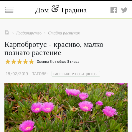

Дом
Градина

Градинарство
Стайни растения


Карпобротус - красиво, малко
познато растение
Оценка
5
от общо
3
гласа
18/02/2019
ТАГОВЕ:
РАСТЕНИЯ С РОЗОВИ ЦВЕТОВЕ