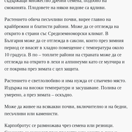
съдържащи множество дребни семена, подобно на
смокинята. Плодовете на някои видове са ядливи.
Растението обича песъчливи почви, вирее главно на
крайбрежни и блатисти райони. Може да се отглежда на
открито в страни със Средиземноморски климат. В
България може да се отглежда в саксии, които през зимния
период се внасят в хладно помещение с температура около
10 градуса. В по – топлите райони на страната може да се
отглежда на открито в лехи и алпинеуми като се мулчира и
се покрива през зимата с цел защита.
Растението е светлолюбиво и има нужда от слънчево място.
Издържа на високи температури и засушаване. Полива се
умерено, а през зимата – оскъдно.
Може да живее на всякакви почви, включително и на бедни,
песъчливи или каменисти.
Карпобротус се размножава чрез семена или резници.