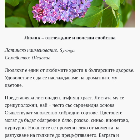
Люляк – отглеждане и полезни свойства
Латинско наименование: Syringa
Семейство: Oleaceae
Люлякът е един от любимите храсти в българските дворове.
Удоволствие е да се наслаждаваме на ароматните му
цветове.
Представлява листопаден, цъфтящ храст. Листата му се
срещуположни, най – често със сърцевидна основа.
Съществуват множество хибридни сортове. Цветовете
могат да бъдат обагрени в бяло, розово, синьо, виолетово,
пурпурно. Нюансите се променят леко от момента на
разпукване на пъпките до прецъфтяването. Баграта и