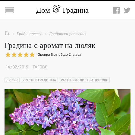

Дом
Градина

Градинарство
Градински растения


Градина с аромат на люляк
Оценка
5
от общо
2
гласа
14/02/2019
ТАГОВЕ:
ЛЮЛЯК
ХРАСТИ В ГРАДИНАТА
РАСТЕНИЯ С ЛИЛАВИ ЦВЕТОВЕ