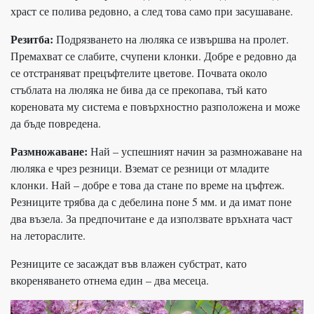
храст се полива редовно, а след това само при засушаване.
Резитба:
Подрязването на люляка се извършва на пролет.
Премахват се слабите, счупени клонки. Добре е редовно да
се отстраняват прецъфтелите цветове. Почвата около
стъблата на люляка не бива да се прекопава, тъй като
кореновата му система е повърхностно разположена и може
да бъде повредена.
Размножаване:
Най – успешният начин за размножаване на
люляка е чрез резници. Вземат се резници от младите
клонки. Най – добре е това да стане по време на цъфтеж.
Резниците трябва да с дебелина поне 5 мм. и да имат поне
два възела. За предпочитане е да използвате връхната част
на летораслите.
Резниците се засаждат във влажен субстрат, като
вкореняването отнема един – два месеца.