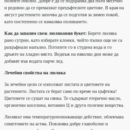
полейте обилно. Добре е да се подхранва два пъти месечно
и редовно да се премахват прецъфтелите цветове. В края на
август растението започва да се подготвя за зимен покой,
като постепенно се намалява поливането.
Как да запазим свеж люляковия букет:
Берете люляка
рано сутрин, като избирате клонки, чийто пъпки още не са
разцъфнали напълно. Потопете го в студена вода и го
дръжте на хладно място. Веднъж на няколко дни може да
добавят във водата парче лед.
Лечебни свойства на люляка
За лечебни цели се използват листата и цветовете на
растението. Листата се берат само по време на цъфтежа!
Цветовете се сушат на сянка. Те съдържат етерично масло,
органични киселина, витамин Ц и други полезни вещества.
Люлякът има температуропонижаващо действие, облекчава
симптомите на астма. Повлиява добре главоболие и