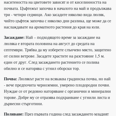
наситеността на цветовете зависят и от киселинността на
почвата. Цъфтежът започва в началото на май и продължава
три - четири седмици. Ако засадите няколко вида люляк,
чийто цъфтеж започва с няколко дни разлика, ще може да се
наслаждавате на ароматното растения до края на юли.
Засаждане:
Най – подходящото време за засаждане на
люляка е втората половина на август до средата на
септември. Трябва да му изберете слънчево място, защитено
от силни ветрове. Засадете храстите на разстояние 1,5 м.
един от друг. След засаждането растението се полива
обилно и се наторява с угнил оборски тор.
Почва:
Люлякът расте на всякаква градинска почва, но най
- вече предпочита черноземни, умерено плодородни почви.
Нуждае се от редовно наторяване с органични и минерални
торове. Добре му се отразява подхранване с угнили листа и
дървесни стърготини.
Поливане:
През първата година след засаждането младият