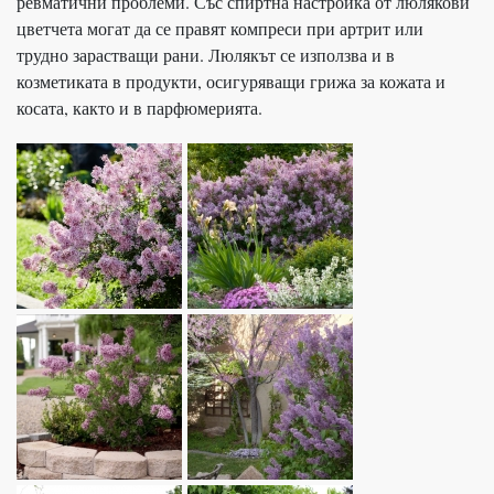
ревматични проблеми. Със спиртна настройка от люлякови
цветчета могат да се правят компреси при артрит или
трудно зарастващи рани. Люлякът се използва и в
козметиката в продукти, осигуряващи грижа за кожата и
косата, както и в парфюмерията.