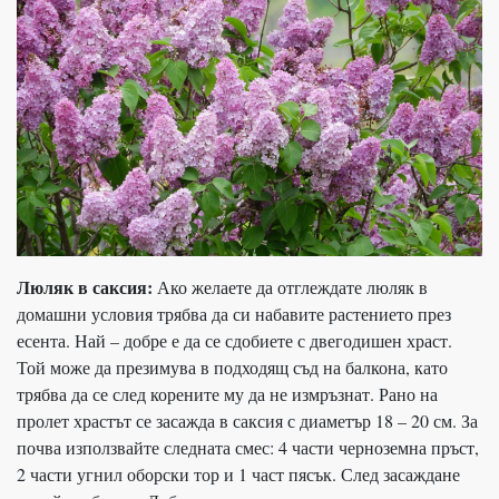
Люляк в саксия:
Ако желаете да отглеждате люляк в
домашни условия трябва да си набавите растението през
есента. Най – добре е да се сдобиете с двегодишен храст.
Той може да презимува в подходящ съд на балкона, като
трябва да се след корените му да не измръзнат. Рано на
пролет храстът се засажда в саксия с диаметър 18 – 20 см. За
почва използвайте следната смес: 4 части черноземна пръст,
2 части угнил оборски тор и 1 част пясък. След засаждане