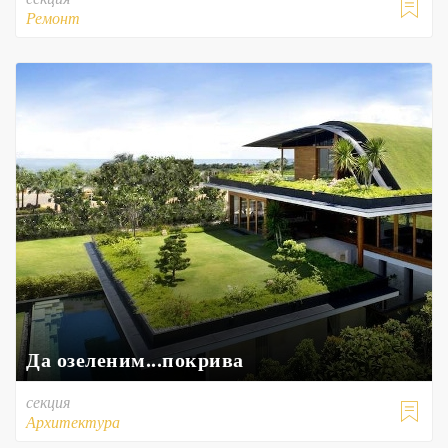

Ремонт
Да озеленим...покрива
секция

Архитектура