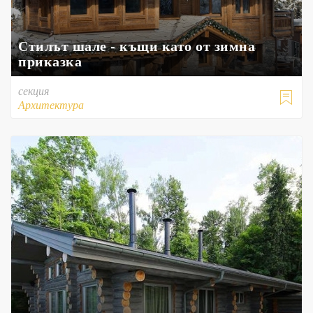
Стилът шале - къщи като от зимна
приказка
секция

Архитектура