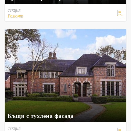
секция

Ремонт
Къщи с тухлена фасада
секция