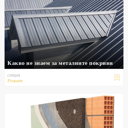
Какво не знаем за металните покриви
секция

Ремонт