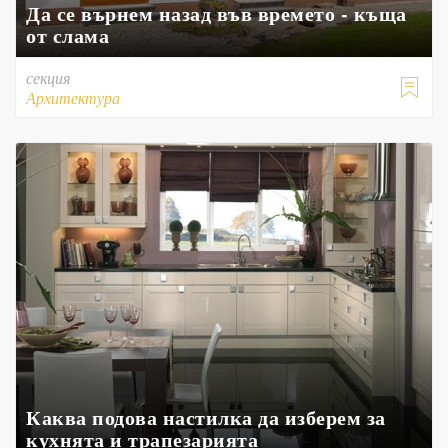
Да се върнем назад във времето - къща
от слама
секция

Архитектура
Каква подова настилка да изберем за
кухнята и трапезарията