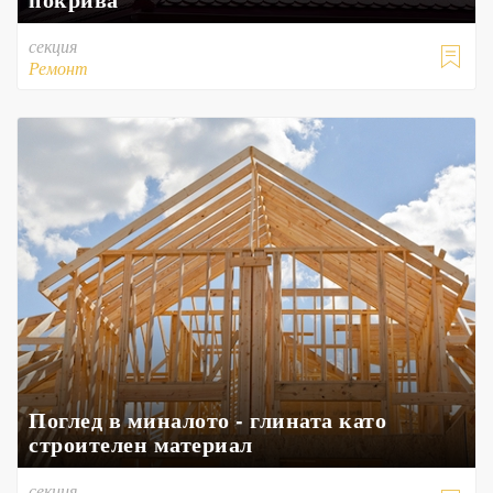
секция

Ремонт
Поглед в миналото - глината като
строителен материал
секция