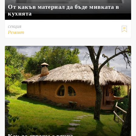
От какъв материал да бъде мивката в
кухнята
секция

Ремонт
Как да строим с глина