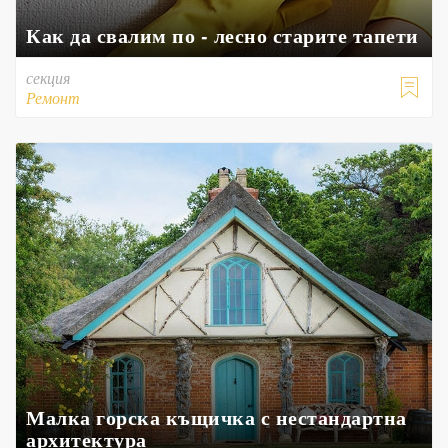
Как да свалим по - лесно старите тапети
секция

Ремонт
Малка горска къщичка с нестандартна
архитектура