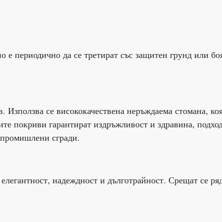
о е периодично да се третират със защитен грунд или бо
в. Използва се висококачествена неръждаема стомана, ко
те покриви гарантират издръжливост и здравина, подхо
и промишлени сгради.
 елегантност, надеждност и дълготрайност. Срещат се ря
.