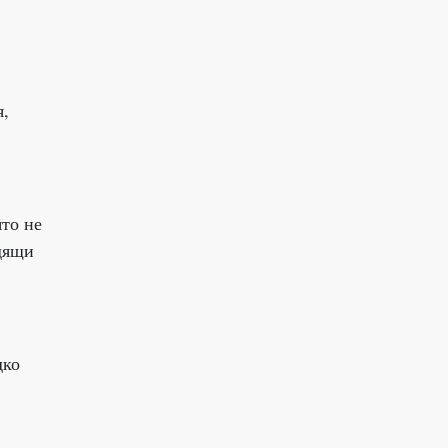
я,
ято не
дящи
дко