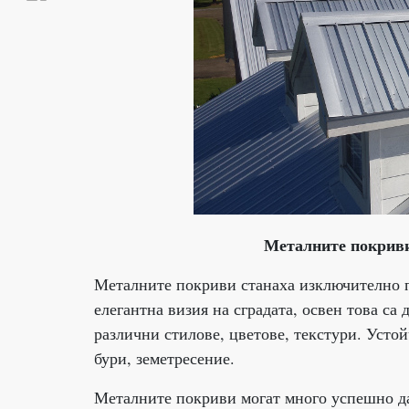
Металните покриви
Металните покриви станаха изключително п
елегантна визия на сградата, освен това са
различни стилове, цветове, текстури. Усто
бури, земетресение.
Металните покриви могат много успешно да