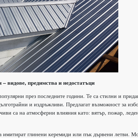
 – видове, предимства и недостатъци
опулярни през последните години. Те са стилни и прида
 дълготрайни и издръжливи. Предлагат възможност за изб
йчиви са на атмосферни влияния като: вятър, пожар, леде
 имитират глинени керемиди или пък дървени летви. Мо