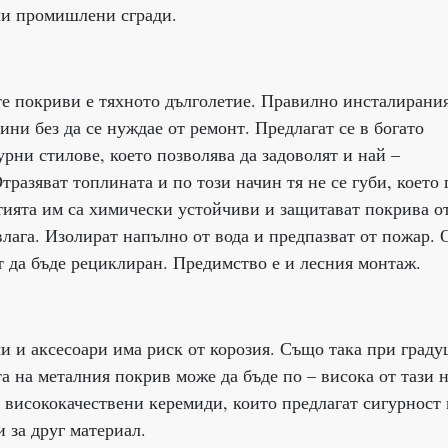
ли промишлени сгради.
те покриви е тяхното дълголетие. Правилно инсталирани
ни без да се нуждае от ремонт. Предлагат се в богато
рни стилове, което позволява да задоволят и най –
тразяват топлината и по този начин тя не се губи, което 
ията им са химически устойчиви и защитават покрива о
влага. Изолират напълно от вода и предпазват от пожар.
 да бъде рециклиран. Предимство е и лесния монтаж.
и и аксесоари има риск от корозия. Също така при град
а на металния покрив може да бъде по – висока от тази 
а висококачествени керемиди, които предлагат сигурност 
 за друг материал.