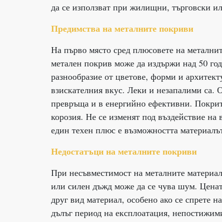
да се използват при жилищни, търговски и
Предимства на металните покриви
На първо място сред плюсовете на метални
метален покрив може да издържи над 50 годи
разнообразие от цветове, форми и архитекту
взискателния вкус. Леки и незапалими са. О
превръща и в енергийно ефективни. Покрит
корозия. Не се изменят под въздействие на 
един техен плюс е възможността материалът
Недостатъци на металните покриви
При несъвместимост на металните материал
или силен дъжд може да се чува шум. Ценат
друг вид материал, особено ако се спрете н
дълъг период на експлоатация, непостижими