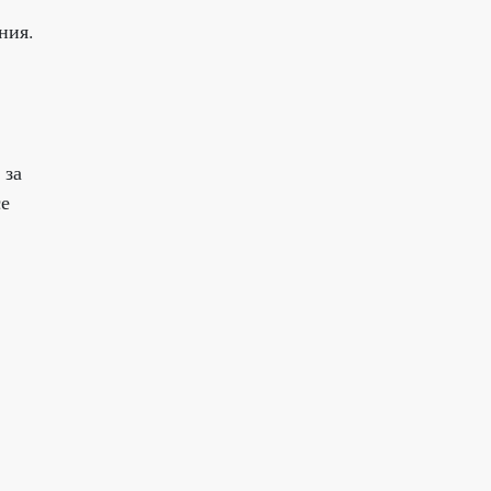
ния.
 за
се