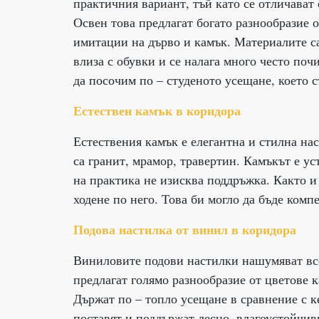
практичния вариант, тъй като се отличават
Освен това предлагат богато разнообразие 
имитации на дърво и камък. Материалите са
влиза с обувки и се налага много често поч
да посочим по – студеното усещане, което с
Естествен камък в коридора
Естествения камък е елегантна и стилна нас
са гранит, мрамор, травертин. Камъкът е ус
на практика не изисква поддръжка. Както и
ходене по него. Това би могло да бъде комп
Подова настилка от винил в коридора
Виниловите подови настилки нашумяват все 
предлагат голямо разнообразие от цветове к
Държат по – топло усещане в сравнение с к
поставят и поддържат лесно, влагоустойчив