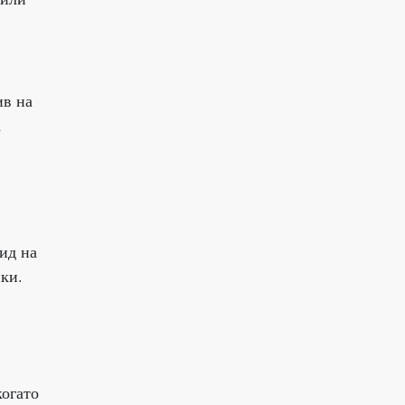
ив на
а
ид на
ки.
когато