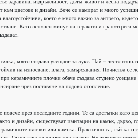
 със здравина, издръжливост, дълъг живот и лесна поддръ
от към цветове и дизайн. Вече се намират и много успеш
 влагоустойчиви, което е много важно за антрето, където
истване. Като основен минус на теракота и гранотгреса 
ъздават.
тилка, която създава усещане за лукс. Най – често изпол
тойчив на износване, влага, замърсявания. Почиства се л
 при керамичните плочки обаче създава студено усещане
енсиране чрез поставяне на подово отопление.
повече през последните години. Те са достъпки като це
акто и дизайн, съществуват имитации на камък, дърво, г
ерамичните плочки или камъка. Практични са, тъй като с
и са. Също така не шумят при ходене. Не задържат петна