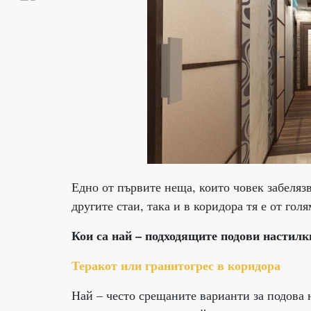
Едно от първите неща, които човек забеляз
другите стаи, така и в коридора тя е от го
Кои са най – подходящите подови настилки
Теракот или гранитогрес в коридора
Най – често срещаните варианти за подова н