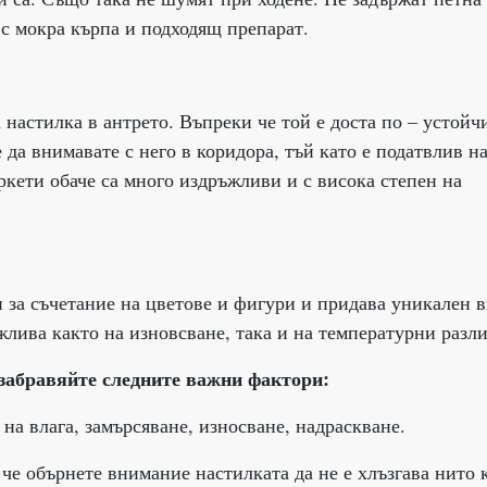
с мокра кърпа и подходящ препарат.
 настилка в антрето. Въпреки че той е доста по – устойч
е да внимавате с него в коридора, тъй като е податвлив н
кети обаче са много издръжливи и с висока степен на
 за съчетание на цветове и фигури и придава уникален в
лива както на изновсване, така и на температурни разли
 забравяйте следните важни фактори:
 на влага, замърсяване, износване, надраскване.
а че обърнете внимание настилката да не е хлъзгава нито 