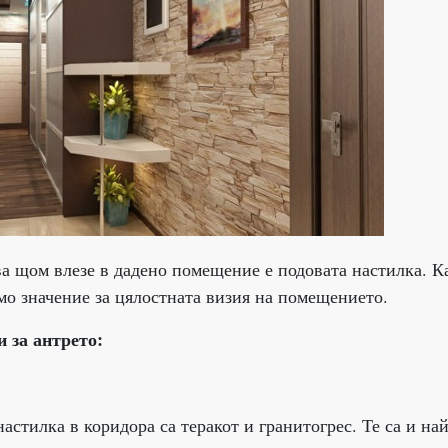
ва щом влезе в дадено помещение е подовата настилка. К
лямо значение за цялостната визия на помещението.
 за антрето:
астилка в коридора са теракот и гранитогрес. Те са и най