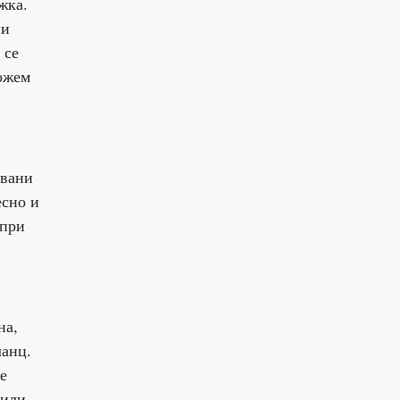
жка.
ни
 се
можем
звани
есно и
 при
на,
ланц.
е
 или