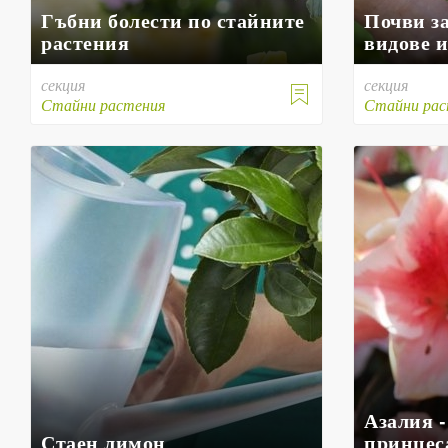
Гъбни болести по стайните
Почви за
растения
видове 
секция
секция

Стайни растения
Стайни рас
Азалия 
Стаен лимон
принцес