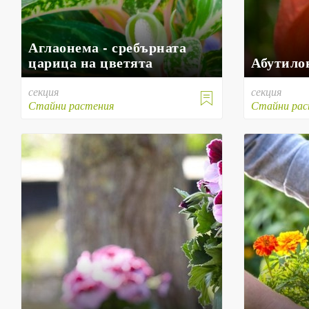
Аглаонема - сребърната
царица на цветята
Абутило
секция
секция

Стайни растения
Стайни рас