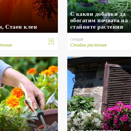
С какви добавки да
обогатим почвата на
н, Стаен клен
стайните растения
секция

тения
Стайни растения
Къде да поставим