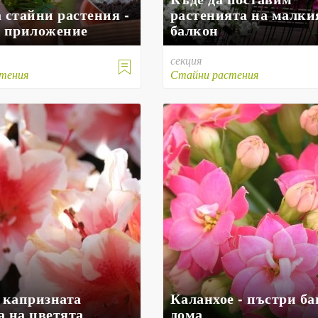
 стайни растения -
растенията на малки
и приложение
балкон
секция

тения
Стайни растения
- капризната
Каланхое - пъстри ба
а на цветята
дома