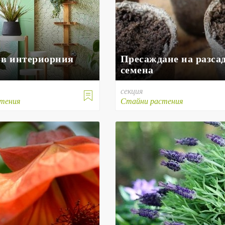
 в интериорния
Пресаждане на разсад
семена
секция

тения
Стайни растения