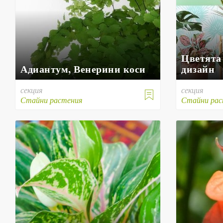
Цветята
Адиантум, Венерини коси
дизайн
секция
секция

Стайни растения
Стайни рас