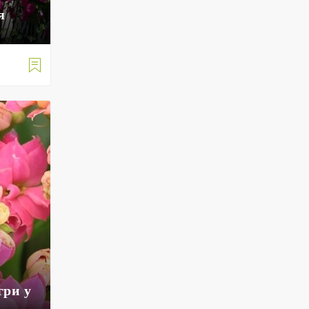
я

гри у