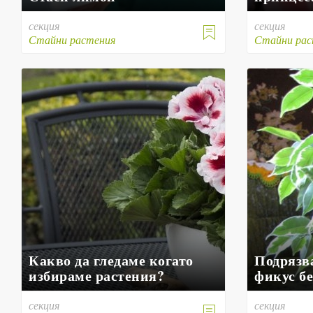
секция
секция

Стайни растения
Стайни рас
Какво да гледаме когато
Подрязв
избираме растения?
фикус б
секция
секция
