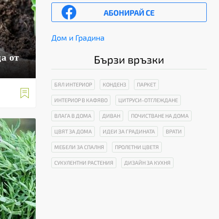
АБОНИРАЙ СЕ
Дом и Градина
а от
Бързи връзки
БЯЛ ИНТЕРИОР
КОНДЕНЗ
ПАРКЕТ

ИНТЕРИОР В КАФЯВО
ЦИТРУСИ-ОТГЛЕЖДАНЕ
ВЛАГА В ДОМА
ДИВАН
ПОЧИСТВАНЕ НА ДОМА
ЦВЯТ ЗА ДОМА
ИДЕИ ЗА ГРАДИНАТА
ВРАТИ
МЕБЕЛИ ЗА СПАЛНЯ
ПРОЛЕТНИ ЦВЕТЯ
СУКУЛЕНТНИ РАСТЕНИЯ
ДИЗАЙН ЗА КУХНЯ