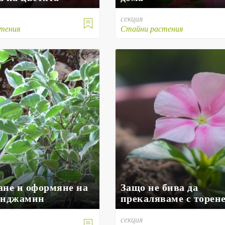
секция

тения
Стайни растения
ане и оформяне на
Защо не бива да
енджамин
прекаляваме с торен
секция
