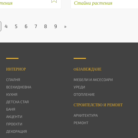
тения
Стайни растения
4
5
6
7
8
9
»
ИНТЕРИОР
OБЗАВЕЖДАНЕ
СПАЛНЯ
МЕБЕЛИ И АКСЕСОАРИ
ВСЕКИДНЕВНА
УРЕДИ
КУХНЯ
ОТОПЛЕНИЕ
ДЕТСКА СТАЯ
СТРОИТЕЛСТВО И РЕМОНТ
БАНЯ
АРХИТЕКТУРА
АКЦЕНТИ
РЕМОНТ
ПРОЕКТИ
ДЕКОРАЦИЯ