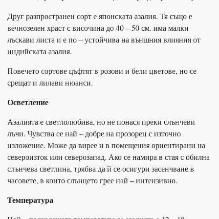
Друг разпространен сорт е японската азалия. Тя също е
вечнозелен храст с височина до 40 – 50 см. има малки
лъскави листа и е по – устойчива на външния влияния от
индийската азалия.
Повечето сортове цъфтят в розови и бели цветове, но се
срещат и лилави нюанси.
Осветление
Азалията е светлолюбива, но не понася преки слънчеви
лъчи. Чувства се най – добре на прозорец с източно
изложение. Може да вирее и в помещения ориентирани на
североизток или северозапад. Ако се намира в стая с обилна
слънчева светлина, трябва да й се осигури засенчване в
часовете, в които слънцето грее най – интензивно.
Температура