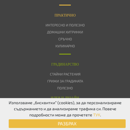
ПРАКТИЧНО
ИНТЕРЕСНО И ПОЛЕЗНО
ДОМАШНИ ХИТРИНКИ
СРЪЧНО
КУЛИНАРНО
ГРАДИНАРСТВО
СТАЙНИ РАСТЕНИЯ
ГРИЖИ ЗА ГРАДИНАТА
ПОЛЕЗНО
ИДЕИ И ДИЗАЙН
Използваме „бисквитки“ (cookies), за да персонализираме
съдържанието и да анализираме трафика си. Повече
ЗА НАС
ПОВЕРИТЕЛНОСТ
БИСКВИТКИ
КОНТАКТИ
FACEBOOK
подробности може да прочетете
ТУК
.
TWITTER
РАЗБРАХ
© 2026 Дом & Градина. Всички права запазени.