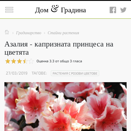

Дом
Градина

Градинарство
Стайни растения


Азалия - капризната принцеса на
цветята
Оценка
3.3
от общо
3
гласа
27/03/2019
ТАГОВЕ:
РАСТЕНИЯ С РОЗОВИ ЦВЕТОВЕ