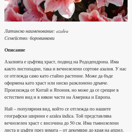
Латинско наименование: azalea
Семейство: боровинкови
Описание
Азалията е цъфтящ храст, подвид на Рододендрона. Има
както листопадни, така и вечнозелени сортове азалия. У нас
се отглежда само като стайно растение. Може да бъде
оформена като храст или ниско разклонено дръвче.
Произхожда от Китай и Япония, но може да се срещне в
естествен вид и в някои части на Америка и Европа.
Най – популярния вид, който се отглежда по нашите
географски ширини е azalea indica. Той представлява
вечнозелен храст с височина до 50 см. Има тъмнозелени
листа и цъфти през зимата – от декември до края на април.