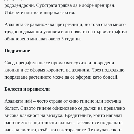
рододендрони. Субстрата трябва да е добре дрениран.
Изберете плитка и широка саксия.
Азалията се размножава чрез резници, но това става много
трудно в домашни условия и до появата на първият цъфтеж
обикновено минават около 3 години.
Подрязване
След прецъфтяване се премахват сухите и повредени
клонки и се оформя короната на азалията. Чрез подходящо
подрязване растението може да се оформи като бонсай.
Болести и вредители
Азалията най – често страда от сиво гниене или восъчна
болест. Сивото гниене обикновено се дължи на прекалено
висока влажност на въздуха. Вредителите, които нападат
растението са щитоносни въшки – заселват се по долната
част на листата, стъблата и летораслите. Те смучат сок от