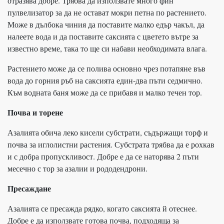
отразява добре. Трябва да използвате много фин
пулвелизатор за да не остават мокри петна по растението.
Може в дълбока чиния да поставите малко едър чакъл, да
налеете вода и да поставите саксията с цветето вътре за
известно време, така то ще си набави необходимата влага.
Растението може да се полива основно чрез потапяне във
вода до горния ръб на саксията един-два пъти седмично.
Към водната баня може да се прибавя и малко течен тор.
Почва и торене
Азалията обича леко кисели субстрати, съдържащи торф и
почва за иглолистни растения. Субстрата трябва да е рохкав
и с добра пропускливост. Добре е да се наторява 2 пъти
месечно с тор за азалии и рододендрони.
Пресаждане
Азалията се пресажда рядко, когато саксията й отеснее.
Добре е да използвате готова почва, подходяща за