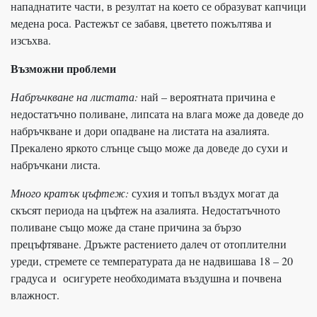
нападнатите части, в резултат на което се образуват капчици
медена роса. Растежът се забавя, цветето пожълтява и
изсъхва.
Възможни проблеми
Набръчкване на листата:
най – вероятната причина е
недостатъчно поливане, липсата на влага може да доведе до
набръчкване и дори опадване на листата на азалията.
Прекалено яркото слънце също може да доведе до сухи и
набръчкани листа.
Много кратък цъфтеж:
сухия и топъл въздух могат да
скъсят периода на цъфтеж на азалията. Недостатъчното
поливане също може да стане причина за бързо
прецъфтяване. Дръжте растението далеч от отоплителни
уреди, стремете се температурата да не надвишава 18 – 20
градуса и осигурете необходимата въздушна и почвена
влажност.