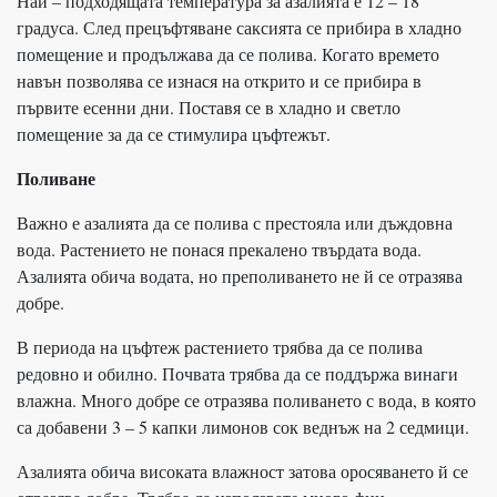
Най – подходящата температура за азалията е 12 – 18
градуса. След прецъфтяване саксията се прибира в хладно
помещение и продължава да се полива. Когато времето
навън позволява се изнася на открито и се прибира в
първите есенни дни. Поставя се в хладно и светло
помещение за да се стимулира цъфтежът.
Поливане
Важно е азалията да се полива с престояла или дъждовна
вода. Растението не понася прекалено твърдата вода.
Азалията обича водата, но преполиването не й се отразява
добре.
В периода на цъфтеж растението трябва да се полива
редовно и обилно. Почвата трябва да се поддържа винаги
влажна. Много добре се отразява поливането с вода, в която
са добавени 3 – 5 капки лимонов сок веднъж на 2 седмици.
Азалията обича високата влажност затова оросяването й се