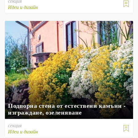
секция

Идеи и дизайн
Подпорна стена от естествени камъни -
изграждане, озеленяване
секция

Идеи и дизайн