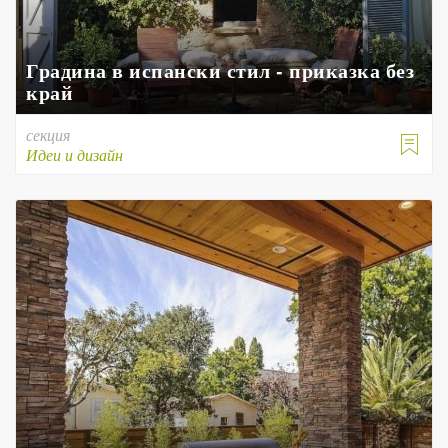
Градина в испански стил - приказка без
край
секция

Идеи и дизайн