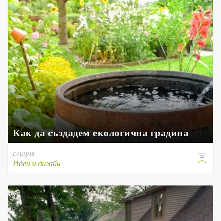
Как да създадем екологична градина
секция

Идеи и дизайн