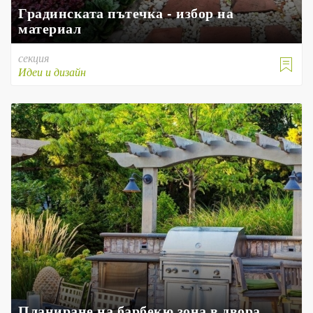
Градинската пътечка - избор на
материал
секция

Идеи и дизайн
Планиране на барбекю зона в двора