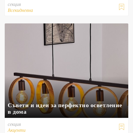
секция

Всекидневна
Съвети и идеи за перфектно осветление
в дома
секция

Акценти