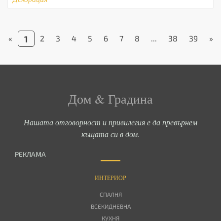
«
1
2
3
4
5
6
7
8
...
38
39
»
Дом & Градина
Нашата отговорност и привилегия е да превърнем
къщата си в дом.
РЕКЛАМА
ИНТЕРИОР
СПАЛНЯ
ВСЕКИДНЕВНА
КУХНЯ