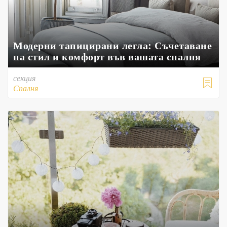
Модерни тапицирани легла: Съчетаване
на стил и комфорт във вашата спалня
секция

Спалня