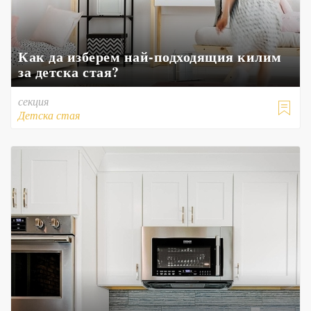
Как да изберем най-подходящия килим
за детска стая?
секция

Детска стая