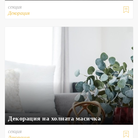
секция

Декорация
Декорация на холната масичка
секция

Декорация