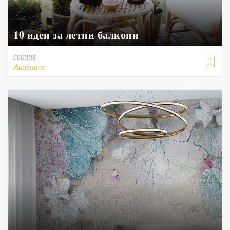
10 идеи за летни балкони
секция

Акценти