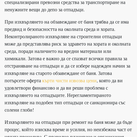
специализирани превозни средства за транспортиране на
ненужните вещи до депо за отпадъци.
При изхвърлянето на обзавеждане от баня трябва да се има
предвид и безопасността на околната среда и хората.
Неконтролираното изхвърляне на строителни отпадъци
може да представлява риск за здравето на хората и околната
среда, поради наличието на вредни материали или
химикали. Затова е важно да се спазват всички правила за
отстраняване на отпадъци и да се избере надежден начин за
изхвърляне на старото обзавеждане от баня. Затова
потърсете оферта
кърти чисти извозва цени
, която да ви
удовлетвори финансово и да ви реши проблема с
изхвърлянето на отпадъците. Нерегламентираното
изхвърляне на подобен тип отпадъци се санкционира със
солени глоби!
Изхвърлянето на отпадъци при ремонт на баня може да бъде
процес, който изисква време и усилия, но неизбежна част от
цялата процедура. С правилно планиране и организация,