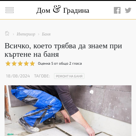

Дом
Градина

Интериор
Баня


Всичко, което трябва да знаем при
къртене на баня
Оценка
5
от общо
2
гласа
18/08/2024
ТАГОВЕ:
РЕМОНТ НА БАНЯ