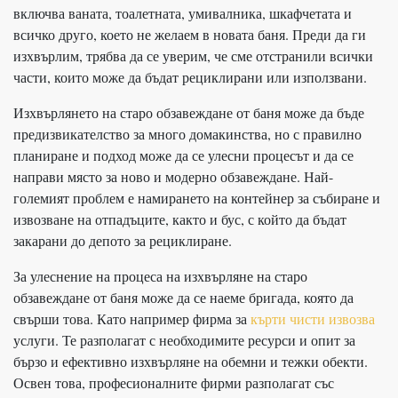
включва ваната, тоалетната, умивалника, шкафчетата и
всичко друго, което не желаем в новата баня. Преди да ги
изхвърлим, трябва да се уверим, че сме отстранили всички
части, които може да бъдат рециклирани или използвани.
Изхвърлянето на старо обзавеждане от баня може да бъде
предизвикателство за много домакинства, но с правилно
планиране и подход може да се улесни процесът и да се
направи място за ново и модерно обзавеждане. Най-
големият проблем е намирането на контейнер за събиране и
извозване на отпадъците, както и бус, с който да бъдат
закарани до депото за рециклиране.
За улеснение на процеса на изхвърляне на старо
обзавеждане от баня може да се наеме бригада, която да
свърши това. Като например фирма за
кърти чисти извозва
услуги. Те разполагат с необходимите ресурси и опит за
бързо и ефективно изхвърляне на обемни и тежки обекти.
Освен това, професионалните фирми разполагат със