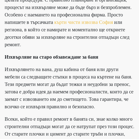
процесът на изхвърляне може да бъде бърз и безпроблемен.
Особено с наемането на професионална фирма. Просто
напишете в търсачката
кърти чисти извозва София
или
региона, в който се намирате и моментално ще откриете
десетки обяви за изхвърляне на строителни отпадъци след
ремонт.
Изхвърляне на старо обзавеждане за баня
Изхвърлянето на вана, душ кабина от баня или други
мебели са следващите стъпки в процеса на къртене на баня.
Тези предмети могат да бъдат тежки и неудобни за пренос,
затова е добра идея да наемем професионалисти, които да се
заемат с извозването им до сметището. Това гарантира, че
всичко се изхвърля правилно и безопасно.
Всеки, който е правил ремонт в банята си, знае колко много
строителни отпадъци могат да се натрупат през този процес.
От старите плочки и цимент до старите тръби и плочки,