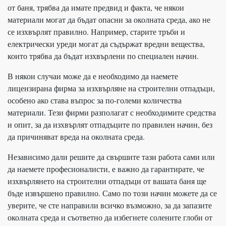
от баня, трябва да имате предвид и факта, че някои
материали могат да бъдат опасни за околната среда, ако не
се изхвърлят правилно. Например, старите тръби и
електрически уреди могат да съдържат вредни вещества,
които трябва да бъдат изхвърлени по специален начин.
В някои случаи може да е необходимо да наемете
лицензирана фирма за изхвърляне на строителни отпадъци,
особено ако става въпрос за по-големи количества
материали. Тези фирми разполагат с необходимите средства
и опит, за да изхвърлят отпадъците по правилен начин, без
да причиняват вреда на околната среда.
Независимо дали решите да свършите тази работа сами или
да наемете професионалисти, е важно да гарантирате, че
изхвърлянето на строителни отпадъци от вашата баня ще
бъде извършено правилно. Само по този начин можете да се
уверите, че сте направили всичко възможно, за да запазите
околната среда и съответно да избегнете солените глоби от