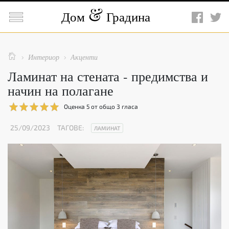

Дом
Градина

Интериор
Акценти


Ламинат на стената - предимства и
начин на полагане
Оценка
5
от общо
3
гласа
25/09/2023
ТАГОВЕ:
ЛАМИНАТ