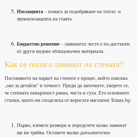
Изолацията
– помага за подобряване на топло- и
звукоизолацията на стаята.
Бюджетно решение
– ламинатът често е по-достъпен
от други видове облицовъчни материали.
Как се полага ламинат на стената?
Поставянето на паркет на стените е процес, който изисква
„око за детайла” и точност. Преди да започнете, уверете се,
че стенната повърхност равна, чиста и суха. Ето основните
стъпки, които ни споделиха от веригата магазини Temax.bg:
Първо, вземете размери и определете колко ламинат
ще ви трябва. Оставете малко допълнително