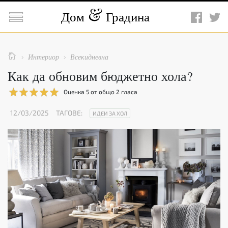

Дом
Градина

Интериор
Всекидневна


Как да обновим бюджетно хола?
Оценка
5
от общо
2
гласа
12/03/2025
ТАГОВЕ:
ИДЕИ ЗА ХОЛ