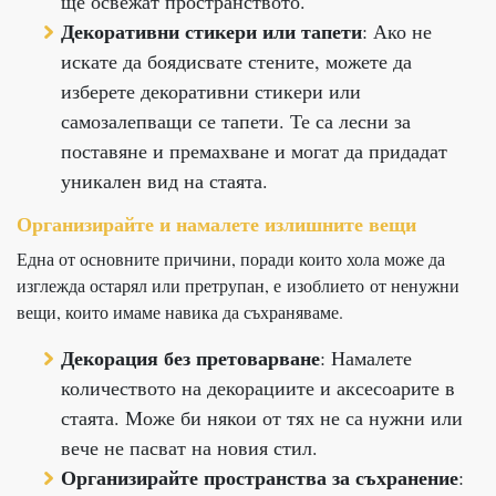
ще освежат пространството.
Декоративни стикери или тапети
: Ако не
искате да боядисвате стените, можете да
изберете декоративни стикери или
самозалепващи се тапети. Те са лесни за
поставяне и премахване и могат да придадат
уникален вид на стаята.
Организирайте и намалете излишните вещи
Една от основните причини, поради които хола може да
изглежда остарял или претрупан, е изоблието от ненужни
вещи, които имаме навика да съхраняваме.
Декорация без претоварване
: Намалете
количеството на декорациите и аксесоарите в
стаята. Може би някои от тях не са нужни или
вече не пасват на новия стил.
Организирайте пространства за съхранение
: