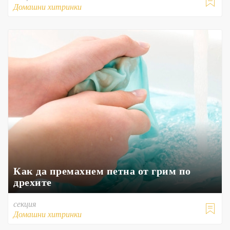

Домашни хитринки
Как да премахнем петна от грим по
дрехите
секция

Домашни хитринки