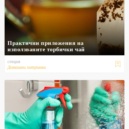
Практични приложения на
използваните торбички чай
секция

Домашни хитринки