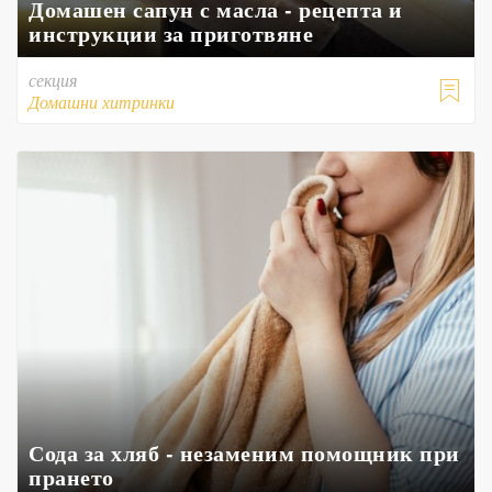
Домашен сапун с масла - рецепта и
инструкции за приготвяне
секция

Домашни хитринки
Сода за хляб - незаменим помощник при
прането