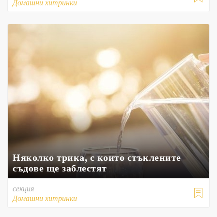
Домашни хитринки
Няколко трика, с които стъклените
съдове ще заблестят
секция

Домашни хитринки