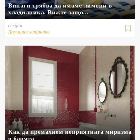
Винаги трябва да имаме лимони в
хладилника. Вижте защо...
секция

Домашни хитринки
Как да премахнем неприятната миризма
в банята