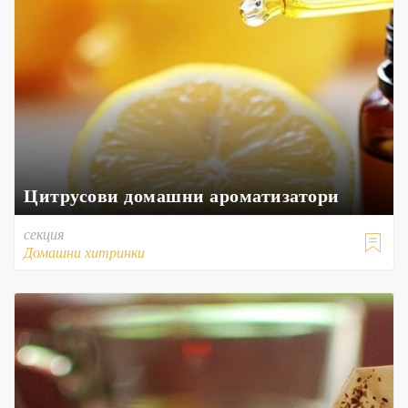
Цитрусови домашни ароматизатори
секция

Домашни хитринки