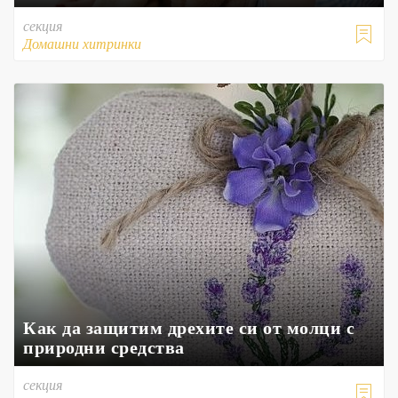
секция

Домашни хитринки
Как да защитим дрехите си от молци с
природни средства
секция
