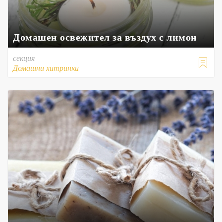
Домашен освежител за въздух с лимон
секция

Домашни хитринки