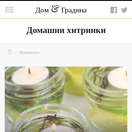

Дом
Градина
Домашни хитринки

Практично
