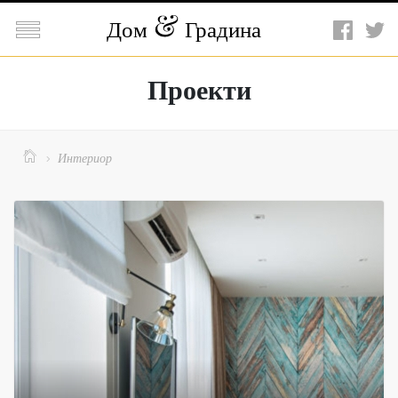

Дом
Градина
Проекти

Интериор
