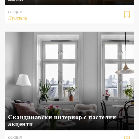
секция

Проекти
Скандинавски интериор с пастелни
акценти
секция