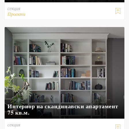
секция

Проекти
Интериор на скандинавски апартамент
75 кв.м.
секция
