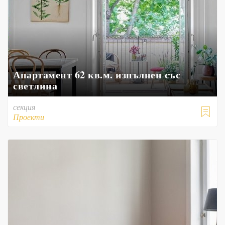
Апартамент 62 кв.м. изпълнен със
светлина
секция

Проекти