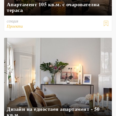
Апартамент 105 кв.м. с очарователна
тераса
секция

Проекти
Дизайн на едностаен апартамент - 50
кв.м.