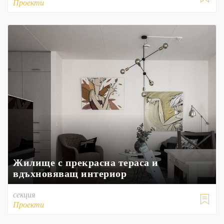
Проекти
Жилище с прекрасна тераса и
вдъхновяващ интериор
секция

Проекти