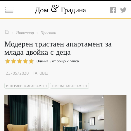

Дом
Градина

Интериор
Проекти


Модерен тристаен апартамент за
млада двойка с деца
Оценка
5
от общо
2
гласа
23/05/2020
ТАГОВЕ:
ИНТЕРИОР НА АПАРТАМЕНТ
ТРИСТАЕН АПАРТАМЕНТ