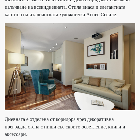
излъчване на всекидневната. Стила внася и елегантната
картина на италианската художничка Агнес Сесиле.
Дневната е отделена от коридора чрез декоративна
преградна стена с ниши със скрито осветление, книги и
аксесоари.