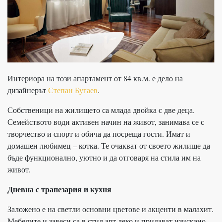
Интериора на този апартамент от 84 кв.м. е дело на
дизайнерът
Степан Бугаев
.
Собственици на жилището са млада двойка с две деца.
Семейството води активен начин на живот, занимава се с
творчество и спорт и обича да посреща гости. Имат и
домашен любимец – котка. Те очакват от своето жилище да
бъде функционално, уютно и да отговаря на стила им на
живот.
Дневна с трапезария и кухня
Заложено е на светли основни цветове и акценти в малахит.
Мебелите и завеси са в стил арт деко и придават изискано