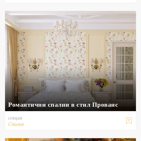
Романтични спални в стил Прованс
секция

Спалня