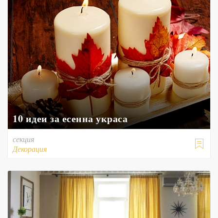
10 идеи за есенна украса
секция

Декорация