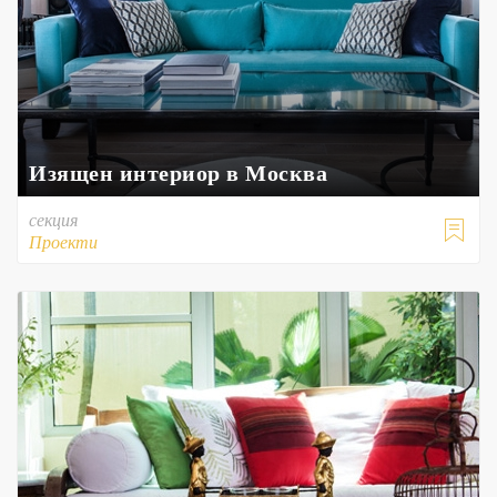
Изящен интериор в Москва
секция

Проекти