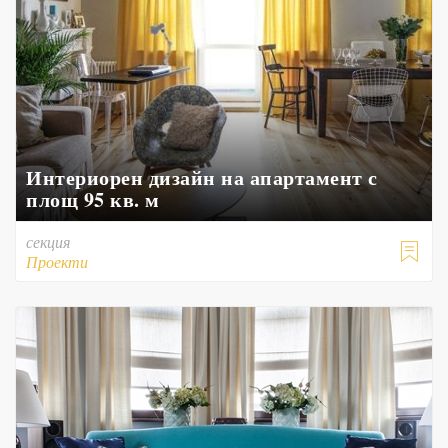
Интериорен дизайн на апартамент с
площ 95 кв. м
секция

Проекти