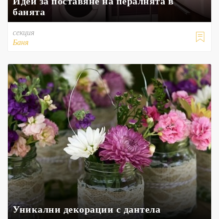
Идеи за поставяне на пералнята в
банята
секция

Баня
Уникални декорации с дантела