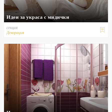
Идеи за украса с мидички
секция

Декорация