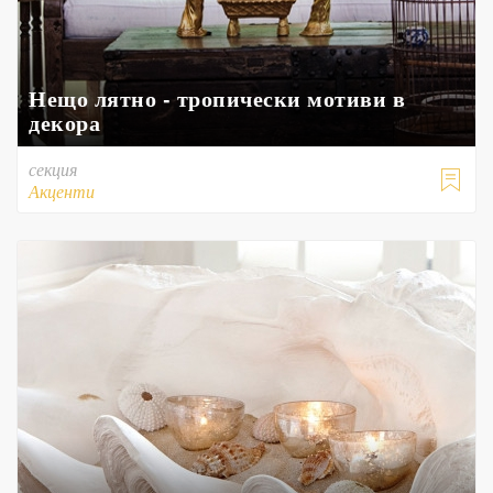
Нещо лятно - тропически мотиви в
декора
секция

Акценти