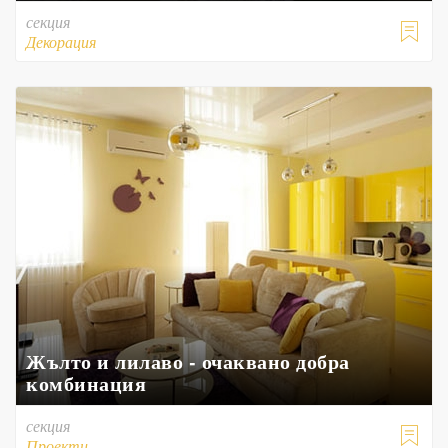
секция

Декорация
Жълто и лилаво - очаквано добра
комбинация
секция

Проекти