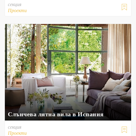
секция

Проекти
Слънчева лятна вила в Испания
секция

Проекти